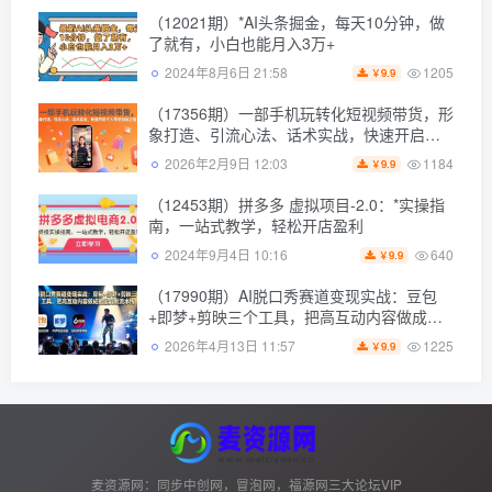
（12021期）*AI头条掘金，每天10分钟，做
了就有，小白也能月入3万+
1205
2024年8月6日 21:58
9.9
￥
（17356期）一部手机玩转化短视频带货，形
象打造、引流心法、话术实战，快速开启个
人带货创收之路
1184
2026年2月9日 12:03
9.9
￥
（12453期）拼多多 虚拟项目-2.0：*实操指
南，一站式教学，轻松开店盈利
640
2024年9月4日 10:16
9.9
￥
（17990期）AI脱口秀赛道变现实战：豆包
+即梦+剪映三个工具，把高互动内容做成批
量复制流水线
1225
2026年4月13日 11:57
9.9
￥
麦资源网：同步中创网，冒泡网，福源网三大论坛VIP