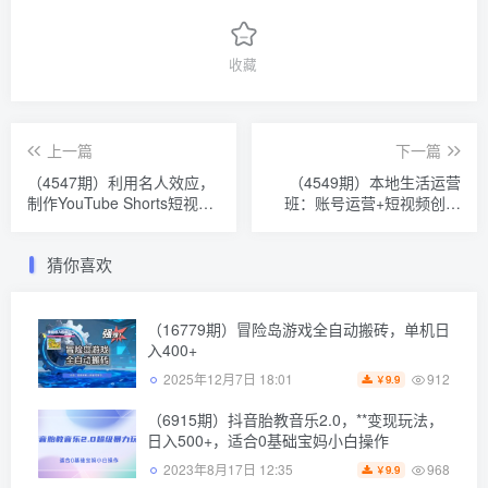
收藏
上一篇
下一篇
（4547期）利用名人效应，
（4549期）本地生活运营
制作YouTube Shorts短视
班：账号运营+短视频创作
频，月赚过万美元 – 3个简
+线上线下引流，商家老板必
单方法
看
猜你喜欢
（16779期）冒险岛游戏全自动搬砖，单机日
入400+
912
2025年12月7日 18:01
9.9
￥
（6915期）抖音胎教音乐2.0，**变现玩法，
日入500+，适合0基础宝妈小白操作
968
2023年8月17日 12:35
9.9
￥