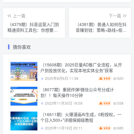
上一篇
下一篇
（4379期）抖音运营入门到
（4381期）普通人如何在抖
精通资料工具包：你想要的
音赚到钱：策略+路线+规则
这里都有，超完整！
+突破+赚钱（10节课）
猜你喜欢
（15608期）2025巨量AD推广全流程，从开
户到投放优化，实现本地实体业务*获客
920
2025年8月6日 11:38
9.9
￥
（8077期）重磅炸弹!微信公众号分成计
划！！每天操作10分钟
558
2023年11月30日 16:59
9.9
￥
（16611期）火爆漫画AI生成，0粉授权，一
个日入500+*详细保姆级教程
685
2025年11月19日 20:11
9.9
￥