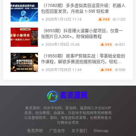
（17082期）多多虚拟类目运营升级：机器人
包揽回复发货，月收益 1-5W 轻松拿
1120
2026年1月12日 11:14
9.9
￥
（8553期）抖音爆火温馨小屋项目，仅靠一
张图片日入300+，附保姆级教程
931
2024年1月9日 15:46
9.9
￥
（19550期）故事IP剪辑实战｜零基础全能创
作课程，解锁多赛道拍摄剪辑技巧，轻松打
造个人*IP内容
596
2026年7月26日 11:44
9.9
￥
麦资源网：同步中创网，冒泡网，福源网三大论坛VIP
资源，创业教程、自媒体、抖音快手短视频等视频教程
以及营销软件、源码、淘宝虚拟资源等，长期更新各大
付费创业项目
免责声明
广告合作
关于我们
Sitemap: