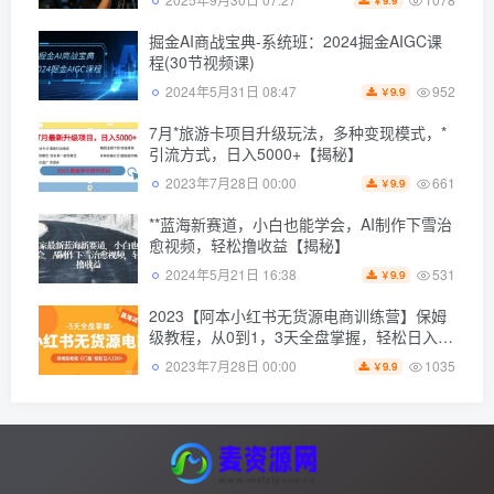
9.9
￥
掘金AI商战宝典-系统班：2024掘金AIGC课
程(30节视频课)
952
2024年5月31日 08:47
9.9
￥
7月*旅游卡项目升级玩法，多种变现模式，*
引流方式，日入5000+【揭秘】
661
2023年7月28日 00:00
9.9
￥
**蓝海新赛道，小白也能学会，AI制作下雪治
愈视频，轻松撸收益【揭秘】
531
2024年5月21日 16:38
9.9
￥
2023【阿本小红书无货源电商训练营】保姆
级教程，从0到1，3天全盘掌握，轻松日入
300+
1035
2023年7月28日 00:00
9.9
￥