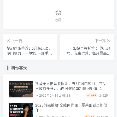
收藏
上一篇
下一篇
梦幻西游手游3.0升级玩法，
【B站全程托管 】你出账
冷门暴力，一单35.一部手机
号，我来运营，每月最高躺
或者平板即可操作，一天几
入3W【揭秘】
张轻轻松松【揭秘】
猜你喜欢
抖音无人撸音浪掘金，五月*风口项目，当*，
日收益多张，小白可做简单粗暴可矩阵【揭
秘】
525
2025年5月19日 08:38
9.9
￥
2025剪辑拍摄*全能创作课，零基础到全能创
作
1078
2025年9月30日 07:27