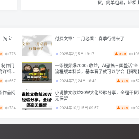
货，简单粗暴，轻松
，淘宝
付费文章：二月必看：春季行情来了
776
10
2025年2月5日 19:17
.9
9.9
￥
，制作门
一条视频爆7000+收益，AI恶搞三国整活*全
附详细步
流程版本科普，基本看了就可以学会【揭秘
667
5
2024年7月24日 16:42
.9
9.9
￥
条作品阅
小说推文收益30W大佬经验分享，全程干货
无保留
784
9
2024年10月15日 09:57
.9
9.9
￥