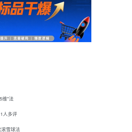
5维*法
+1人多评
款滚雪球法