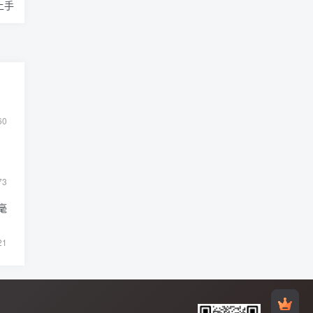
上手
60
】
73
毫
21