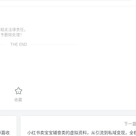
担相关法律责任。
给予删除处理！
THE END
收藏
下一
单篇收
小红书卖宝宝辅食类的虚拟资料，从引流到私域变现，全