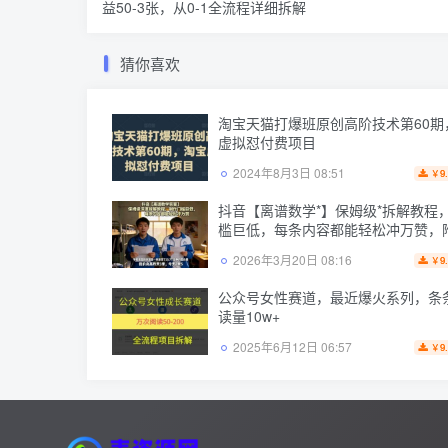
益50-3张，从0-1全流程详细拆解
猜你喜欢
淘宝天猫打爆班原创高阶技术第60期
虚拟怼付费项目
2024年8月3日 08:51
9
￥
抖音【离谱数学*】保姆级*拆解教程
槛巨低，每条内容都能轻松冲万赞，
骤
2026年3月20日 08:16
9
￥
公众号女性赛道，最近爆火系列，条
读量10w+
2025年6月12日 06:57
9
￥