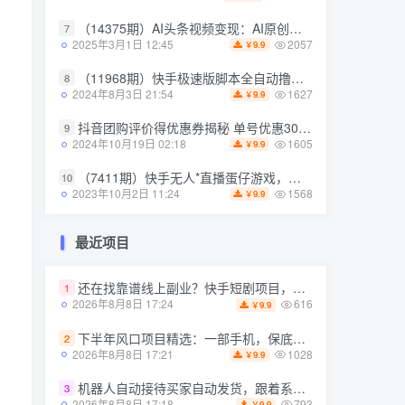
（14375期）AI头条视频变现：AI原创搬运玩法，无需剪辑，多平台发布，单号日入30-300
7
（14375期）AI头条视频变现：AI原创搬运玩法，无需剪辑，多平台发布，单号日入30-300
7
2057
2025年3月1日 12:45
9.9
￥
2057
2025年3月1日 12:45
9.9
￥
（11968期）快手极速版脚本全自动撸金看广告、刷视频单号收益50＋可批量操作
8
（11968期）快手极速版脚本全自动撸金看广告、刷视频单号收益50＋可批量操作
8
1627
2024年8月3日 21:54
9.9
￥
1627
2024年8月3日 21:54
9.9
￥
抖音团购评价得优惠券揭秘 单号优惠30-50 详细教程
9
抖音团购评价得优惠券揭秘 单号优惠30-50 详细教程
9
1605
2024年10月19日 02:18
9.9
￥
1605
2024年10月19日 02:18
9.9
￥
（7411期）快手无人*直播蛋仔游戏，一天收入700+流程简单人人可做（送10G素材）
10
（7411期）快手无人*直播蛋仔游戏，一天收入700+流程简单人人可做（送10G素材）
10
1568
2023年10月2日 11:24
9.9
￥
1568
2023年10月2日 11:24
9.9
￥
最近项目
最近项目
还在找靠谱线上副业？快手短剧项目，全程自动发布内容，不用熬夜做视频，轻松日入500+【揭秘】
1
还在找靠谱线上副业？快手短剧项目，全程自动发布内容，不用熬夜做视频，轻松日入500+【揭秘】
1
616
2026年8月8日 17:24
9.9
￥
616
2026年8月8日 17:24
9.9
￥
下半年风口项目精选：一部手机，保底日入500+，做就有收益，长期稳定！【揭秘】
2
下半年风口项目精选：一部手机，保底日入500+，做就有收益，长期稳定！【揭秘】
2
1028
2026年8月8日 17:21
9.9
￥
1028
2026年8月8日 17:21
9.9
￥
机器人自动接待买家自动发货，跟着系统学拼多多虚拟月入1-5W【揭秘】
3
机器人自动接待买家自动发货，跟着系统学拼多多虚拟月入1-5W【揭秘】
3
793
2026年8月8日 17:18
9.9
￥