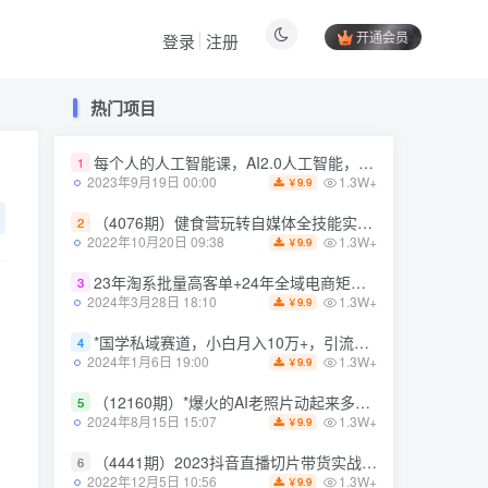
开通会员
登录
注册
热门项目
热门项目
每个人的人工智能课，AI2.0人工智能，零基础入门
1
每个人的人工智能课，AI2.0人工智能，零基础入门
1
1.3W+
2023年9月19日 00:00
9.9
￥
1.3W+
2023年9月19日 00:00
9.9
￥
（4076期）健食营玩转自媒体全技能实操，从无到有到精通，零基础也能打造*IP
2
（4076期）健食营玩转自媒体全技能实操，从无到有到精通，零基础也能打造*IP
2
1.3W+
2022年10月20日 09:38
9.9
￥
1.3W+
2022年10月20日 09:38
9.9
￥
23年淘系批量高客单+24年全域电商矩阵，批量高客单线上课（109节课）
3
23年淘系批量高客单+24年全域电商矩阵，批量高客单线上课（109节课）
3
1.3W+
2024年3月28日 18:10
9.9
￥
1.3W+
2024年3月28日 18:10
9.9
￥
*国学私域赛道，小白月入10万+，引流+转化完整流程【揭秘】
4
*国学私域赛道，小白月入10万+，引流+转化完整流程【揭秘】
4
1.3W+
2024年1月6日 19:00
9.9
￥
1.3W+
2024年1月6日 19:00
9.9
￥
（12160期）*爆火的AI老照片动起来多重变现教程，蹭热点日赚3000+，内含免费工具
5
（12160期）*爆火的AI老照片动起来多重变现教程，蹭热点日赚3000+，内含免费工具
5
1.3W+
2024年8月15日 15:07
9.9
￥
1.3W+
2024年8月15日 15:07
9.9
￥
（4441期）2023抖音直播切片带货实战，0基础+零资源+零经验 月入10W+借力IP实现躺赚
6
（4441期）2023抖音直播切片带货实战，0基础+零资源+零经验 月入10W+借力IP实现躺赚
6
1.3W+
2022年12月5日 10:56
9.9
￥
1.3W+
2022年12月5日 10:56
9.9
￥