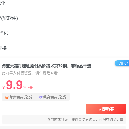
优化
(配软件)
*优化
衔接
已售 54
淘宝天猫打爆班原创高阶技术第72期，非标品干爆
此内容为付费资源，请付费后查看
9.9
49
￥
￥
免费
免费
年费会员
终身会员
立即购买
您当前未登录！建议登陆后购买，可保存购买订单