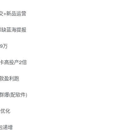
交+新品运营
稀缺蓝海提报
9万
卡高投产2倍
店款盈利跑
群爆(配软件)
制优化
包递增