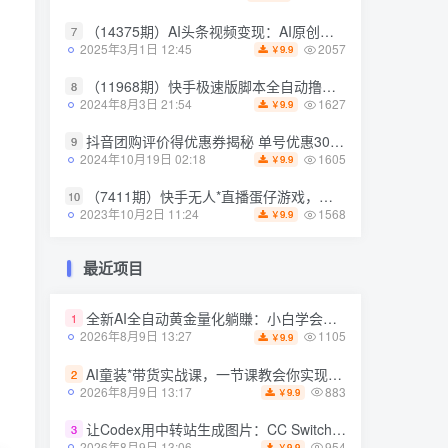
（14375期）AI头条视频变现：AI原创搬运玩法，无需剪辑，多平台发布，单号日入30-300
（14375期）AI头条视频变现：AI原创搬运玩法，无需剪辑，多平台发布，单号日入30-300
7
7
2057
2057
2025年3月1日 12:45
2025年3月1日 12:45
9.9
9.9
￥
￥
（11968期）快手极速版脚本全自动撸金看广告、刷视频单号收益50＋可批量操作
（11968期）快手极速版脚本全自动撸金看广告、刷视频单号收益50＋可批量操作
8
8
1627
1627
2024年8月3日 21:54
2024年8月3日 21:54
9.9
9.9
￥
￥
抖音团购评价得优惠券揭秘 单号优惠30-50 详细教程
抖音团购评价得优惠券揭秘 单号优惠30-50 详细教程
9
9
1605
1605
2024年10月19日 02:18
2024年10月19日 02:18
9.9
9.9
￥
￥
（7411期）快手无人*直播蛋仔游戏，一天收入700+流程简单人人可做（送10G素材）
（7411期）快手无人*直播蛋仔游戏，一天收入700+流程简单人人可做（送10G素材）
10
10
1568
1568
2023年10月2日 11:24
2023年10月2日 11:24
9.9
9.9
￥
￥
最近项目
最近项目
全新AI全自动黄金量化躺賺：小白学会当天学会，月入2W！【揭秘】
全新AI全自动黄金量化躺賺：小白学会当天学会，月入2W！【揭秘】
1
1
1105
1105
2026年8月9日 13:27
2026年8月9日 13:27
9.9
9.9
￥
￥
AI童装*带货实战课，一节课教会你实现童装变现，零基础也能落地实操
AI童装*带货实战课，一节课教会你实现童装变现，零基础也能落地实操
2
2
883
883
2026年8月9日 13:17
2026年8月9日 13:17
9.9
9.9
￥
￥
让Codex用中转站生成图片：CC Switch配置、画图能力检测与全局Skill教程
让Codex用中转站生成图片：CC Switch配置、画图能力检测与全局Skill教程
3
3
954
954
2026年8月9日 13:06
2026年8月9日 13:06
9.9
9.9
￥
￥