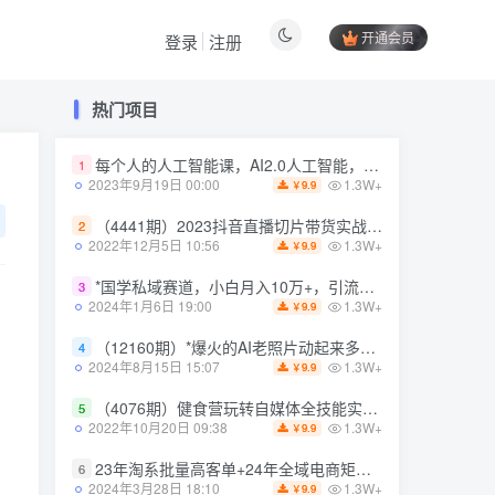
开通会员
登录
注册
热门项目
热门项目
每个人的人工智能课，AI2.0人工智能，零基础入门
每个人的人工智能课，AI2.0人工智能，零基础入门
1
1
1.3W+
1.3W+
2023年9月19日 00:00
2023年9月19日 00:00
9.9
9.9
￥
￥
（4441期）2023抖音直播切片带货实战，0基础+零资源+零经验 月入10W+借力IP实现躺赚
（4441期）2023抖音直播切片带货实战，0基础+零资源+零经验 月入10W+借力IP实现躺赚
2
2
1.3W+
1.3W+
2022年12月5日 10:56
2022年12月5日 10:56
9.9
9.9
￥
￥
*国学私域赛道，小白月入10万+，引流+转化完整流程【揭秘】
*国学私域赛道，小白月入10万+，引流+转化完整流程【揭秘】
3
3
1.3W+
1.3W+
2024年1月6日 19:00
2024年1月6日 19:00
9.9
9.9
￥
￥
（12160期）*爆火的AI老照片动起来多重变现教程，蹭热点日赚3000+，内含免费工具
（12160期）*爆火的AI老照片动起来多重变现教程，蹭热点日赚3000+，内含免费工具
4
4
1.3W+
1.3W+
2024年8月15日 15:07
2024年8月15日 15:07
9.9
9.9
￥
￥
（4076期）健食营玩转自媒体全技能实操，从无到有到精通，零基础也能打造*IP
（4076期）健食营玩转自媒体全技能实操，从无到有到精通，零基础也能打造*IP
5
5
1.3W+
1.3W+
2022年10月20日 09:38
2022年10月20日 09:38
9.9
9.9
￥
￥
23年淘系批量高客单+24年全域电商矩阵，批量高客单线上课（109节课）
23年淘系批量高客单+24年全域电商矩阵，批量高客单线上课（109节课）
6
6
1.3W+
1.3W+
2024年3月28日 18:10
2024年3月28日 18:10
9.9
9.9
￥
￥