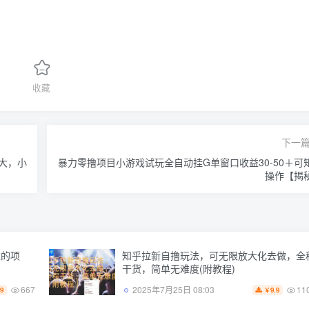
收藏
下一
大，小
暴力零撸项目小游戏试玩全自动挂G单窗口收益30-50＋可
操作【揭
益的项
知乎拉新自撸玩法，可无限放大化去做，全
干货，简单无难度(附教程)
667
11
2025年7月25日 08:03
.9
9.9
￥