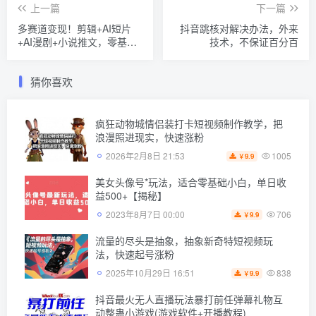
上一篇
下一篇
多赛道变现！剪辑+AI短片
抖音跳核对解决办法，外来
+AI漫剧+小说推文，零基础
技术，不保证百分百
实操全教学，抓住AI风口
猜你喜欢
疯狂动物城情侣装打卡短视频制作教学，把
浪漫照进现实，快速涨粉
1005
2026年2月8日 21:53
9.9
￥
美女头像号*玩法，适合零基础小白，单日收
益500+【揭秘】
706
2023年8月7日 00:00
9.9
￥
流量的尽头是抽象，抽象新奇特短视频玩
法，快速起号涨粉
838
2025年10月29日 16:51
9.9
￥
抖音最火无人直播玩法暴打前任弹幕礼物互
动整蛊小游戏(游戏软件+开播教程)