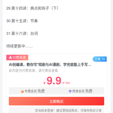
29.第十四讲：爽点和钩子（下）
30.第十五讲：节奏
31.第十六讲：台词
持续更新中……
付费资源
已售 79
AI创编课，教你写*短剧与AI漫剧，学完就能上手写剧本，让你的AI创作不再自娱自乐
此内容为付费资源，请付费后查看
9.9
49
￥
￥
免费
免费
年费会员
终身会员
立即购买
您当前未登录！建议登陆后购买，可保存购买订单