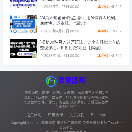
543
2023年7月28日 00:00
9.9
￥
*AI真人短剧全流程拆解，用AI做真人短剧，
速度快，成本低，也能出*
732
2026年4月15日 08:58
9.9
￥
*揭秘30种月入过万玩法，让小白轻松上车的
变现课程，知识付费*项目【揭秘】
720
2023年10月3日 00:00
9.9
￥
麦资源网：同步中创网，冒泡网，福源网三大论坛VIP
资源，创业教程、自媒体、抖音快手短视频等视频教程
以及营销软件、源码、淘宝虚拟资源等，长期更新各大
付费创业项目
免责声明
广告合作
关于我们
Sitemap:
Copyright © 2024 ·
麦资源网-网络项目资源网-免费分享创业项目与副业
资源平台
豫ICP备2023028678号-2