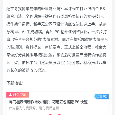
还在寻找简单易做的轻量副业吗？本课程主打豆包结合 PS
组合用法，全程讲解一键制作各类风格表情包的实操技巧，
操作简单易懂，新手无需深厚设计功底也能快速上手。从创
意构思、AI 生成初稿，再到 PS 精细化调整优化，一步步打
磨出符合平台规范的*表情素材。同时完整拆解微信表情平台
入驻规则、资料提交、审核要点、正式上架全流程，教会大
家做好分类排版与权限设置。学会后可批量产出表情作品持
续上架，依托平台自然流量获取打赏与分成，稳稳搭建起省
心长久的被动收入渠道。
下载地址：
付费资源
已售 92
零门槛表情制作增收指南：巧用豆包搭配 PS 快速出图，手把手教微信表情上架变现
此内容为付费资源，请付费后查看