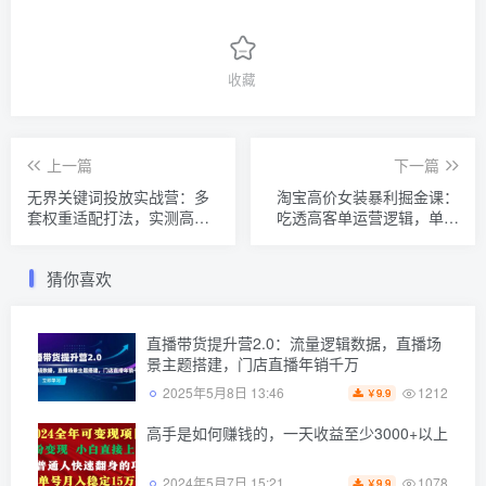
收藏
上一篇
下一篇
无界关键词投放实战营：多
淘宝高价女装暴利掘金课：
套权重适配打法，实测高投
吃透高客单运营逻辑，单笔
产案例轻松拉高店铺收益
千元利润轻松稳定创收
猜你喜欢
直播带货提升营2.0：流量逻辑数据，直播场
景主题搭建，门店直播年销千万
1212
2025年5月8日 13:46
9.9
￥
高手是如何赚钱的，一天收益至少3000+以上
1078
2024年5月7日 15:21
9.9
￥