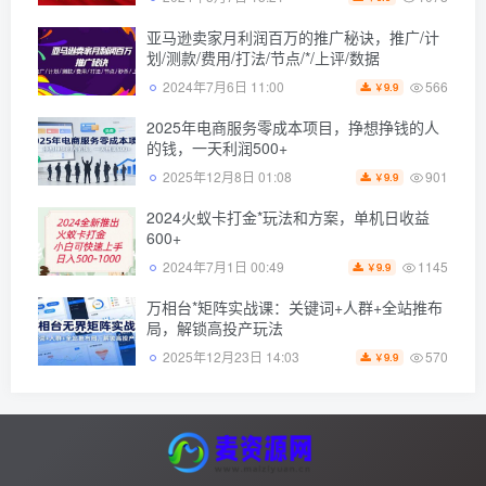
亚马逊卖家月利润百万的推广秘诀，推广/计
划/测款/费用/打法/节点/*/上评/数据
566
2024年7月6日 11:00
9.9
￥
2025年电商服务零成本项目，挣想挣钱的人
的钱，一天利润500+
901
2025年12月8日 01:08
9.9
￥
2024火蚁卡打金*玩法和方案，单机日收益
600+
1145
2024年7月1日 00:49
9.9
￥
万相台*矩阵实战课：关键词+人群+全站推布
局，解锁高投产玩法
570
2025年12月23日 14:03
9.9
￥