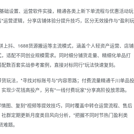
、基础设置、运营软件实操，精通各类上新下单流程与优惠活动玩
*运营逻辑，分享店铺体验分提升技巧，区分无效操作与*盈利
拼上抖、1688货源搬运等主流模式，涵盖个人轻资产运营、店铺
式，适配不同创业规模需求。同时细分铺货走量、精细化单品打
搭配数百套实战参考案例，直接对标同行*玩法快速复刻。
货玩法，*寻找对标账号与*内容思路；付费流量精通千川单品
实现少花钱高投产，另有*一线付费玩家*分享高阶投放思路。
详情图、复刻*视频等提效技巧，同时覆盖中转仓运营流程、售后
。社群定期更新月度类目风向分析，*把握不同时节热门盈利类
货难题。