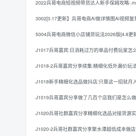
2022兵哥电商短视频带货达人新手保姆攻略-.m
3002[3.17更新】兵哥电商Al做详情图Al视频复
5004兵哥电商微信小店铺货玩法2026版[4.8更新
J1017兵哥嘉宾:日消耗过万的单品付费玩家怎么
J1018-2兵哥嘉宾分享续集:精细化低外漏价玩法-
J1018新手精细化选品做抖店:只靠这一招就月入过
J1019兵哥嘉宾分享做了几百个店我们是怎么做铺
J1020兵哥社群嘉宾分享精细化选品对接货源实操
J1020-2兵哥社群嘉宾分享聚水潭超低成本做店思