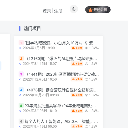
开通会员
登录
注册
热门项目
热门项目
*国学私域赛道，小白月入10万+，引流+转化完整流程【揭秘】
1
*国学私域赛道，小白月入10万+，引流+转化完整流程【揭秘】
1
1.3W+
2024年1月6日 19:00
9.9
￥
1.3W+
2024年1月6日 19:00
9.9
￥
（12160期）*爆火的AI老照片动起来多重变现教程，蹭热点日赚3000+，内含免费工具
2
（12160期）*爆火的AI老照片动起来多重变现教程，蹭热点日赚3000+，内含免费工具
2
1.3W+
2024年8月15日 15:07
9.9
￥
1.3W+
2024年8月15日 15:07
9.9
￥
（4441期）2023抖音直播切片带货实战，0基础+零资源+零经验 月入10W+借力IP实现躺赚
3
（4441期）2023抖音直播切片带货实战，0基础+零资源+零经验 月入10W+借力IP实现躺赚
3
1.3W+
2022年12月5日 10:56
9.9
￥
1.3W+
2022年12月5日 10:56
9.9
￥
（4076期）健食营玩转自媒体全技能实操，从无到有到精通，零基础也能打造*IP
4
（4076期）健食营玩转自媒体全技能实操，从无到有到精通，零基础也能打造*IP
4
1.3W+
2022年10月20日 09:38
9.9
￥
1.3W+
2022年10月20日 09:38
9.9
￥
23年淘系批量高客单+24年全域电商矩阵，批量高客单线上课（109节课）
5
23年淘系批量高客单+24年全域电商矩阵，批量高客单线上课（109节课）
5
1.3W+
2024年3月28日 18:10
9.9
￥
1.3W+
2024年3月28日 18:10
9.9
￥
每个人的人工智能课，AI2.0人工智能，零基础入门
6
每个人的人工智能课，AI2.0人工智能，零基础入门
6
1.3W+
2023年9月19日 00:00
9.9
￥
1.3W+
2023年9月19日 00:00
9.9
￥