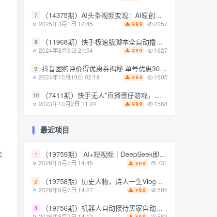
（14375期）AI头条视频变现：AI原创搬运玩法，无需剪辑，多平台发布，单号日入30-300
7
（14375期）AI头条视频变现：AI原创搬运玩法，无需剪辑，多平台发布，单号日入30-300
7
2057
2025年3月1日 12:45
9.9
￥
2057
2025年3月1日 12:45
9.9
￥
（11968期）快手极速版脚本全自动撸金看广告、刷视频单号收益50＋可批量操作
8
（11968期）快手极速版脚本全自动撸金看广告、刷视频单号收益50＋可批量操作
8
1627
2024年8月3日 21:54
9.9
￥
1627
2024年8月3日 21:54
9.9
￥
抖音团购评价得优惠券揭秘 单号优惠30-50 详细教程
9
抖音团购评价得优惠券揭秘 单号优惠30-50 详细教程
9
1605
2024年10月19日 02:18
9.9
￥
1605
2024年10月19日 02:18
9.9
￥
（7411期）快手无人*直播蛋仔游戏，一天收入700+流程简单人人可做（送10G素材）
10
（7411期）快手无人*直播蛋仔游戏，一天收入700+流程简单人人可做（送10G素材）
10
1568
2023年10月2日 11:24
9.9
￥
1568
2023年10月2日 11:24
9.9
￥
最近项目
最近项目
处
（19759期） AI+短视频｜DeepSeek即梦豆包小云雀全工具教学，从账号*到剪映剪辑，零基础也能快速上手做*
1
（19759期） AI+短视频｜DeepSeek即梦豆包小云雀全工具教学，从账号*到剪映剪辑，零基础也能快速上手做*
1
731
2026年8月7日 14:45
9.9
￥
731
2026年8月7日 14:45
9.9
￥
（19758期）历史人物，诗人一生Vlog教学， AI制作丨伙伴计划丨精选收益丨商单收徒 ，新领域红利期，抓紧做
2
（19758期）历史人物，诗人一生Vlog教学， AI制作丨伙伴计划丨精选收益丨商单收徒 ，新领域红利期，抓紧做
2
595
2026年8月7日 14:27
9.9
￥
595
2026年8月7日 14:27
9.9
￥
（19756期）机器人自动接待买家自动发货，跟着系统学拼多多虚拟月入1-5万
3
（19756期）机器人自动接待买家自动发货，跟着系统学拼多多虚拟月入1-5万
3
583
2026年8月7日 14:12
9.9
￥