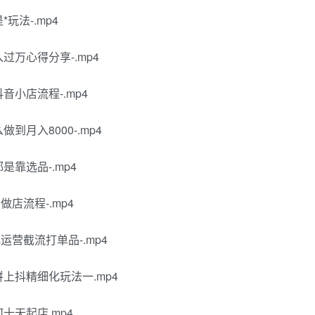
玩法-.mp4
过万心得分享-.mp4
音小店流程-.mp4
到月入8000-.mp4
是靠选品-.mp4
店流程-.mp4
运营截流打单品-.mp4
拼上抖精细化玩法一.mp4
十天起店.mp4