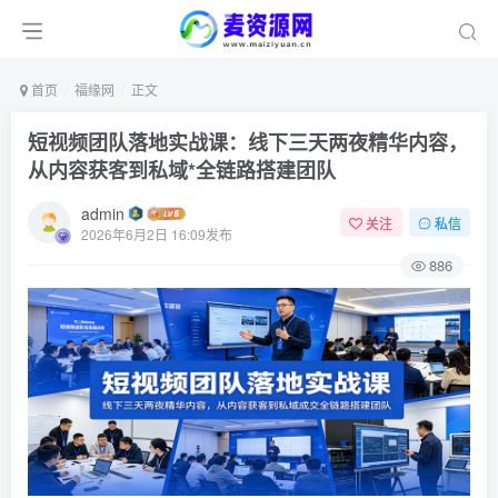
首页
福缘网
正文
短视频团队落地实战课：线下三天两夜精华内容，
从内容获客到私域*全链路搭建团队
admin
关注
私信
2026年6月2日 16:09发布
886