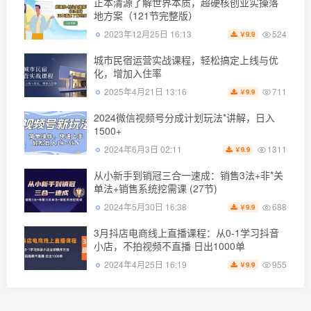
正本清源了解世界本质，超硬核创业实操落
地方案（121节完整版）
524
2023年12月25日 16:13
9.9
￥
城市民宿运营实战课程，轻松搞定上线与优
化，增加入住率
711
2025年4月21日 13:16
9.9
￥
2024微信视频号分成计划玩法*讲解，日入
1500+
1311
2024年6月3日 02:11
9.9
￥
从小新手到销冠三合一速成：销售3法+非*关
单法+销售系统挖需课 (27节)
688
2024年5月30日 16:38
9.9
￥
3月抖店电商线上直播课程：从0-1学习抖音
小店，不拍视频不直播 日出1000单
955
2024年4月25日 16:19
9.9
￥