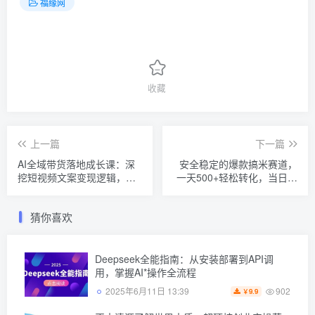
福缘网
收藏
上一篇
下一篇
AI全域带货落地成长课：深
安全稳定的爆款搞米赛道，
挖短视频文案变现逻辑，参
一天500+轻松转化，当日即
考实战案例搭建矩阵高效起
可变现
量破GMV
猜你喜欢
Deepseek全能指南：从安装部署到API调
用，掌握AI*操作全流程
902
2025年6月11日 13:39
9.9
￥