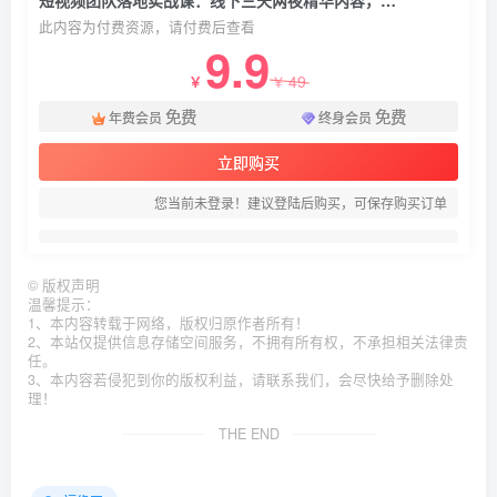
短视频团队落地实战课：线下三天两夜精华内容，从内容获客到私域*全链路搭建团队
此内容为付费资源，请付费后查看
9.9
49
￥
￥
免费
免费
年费会员
终身会员
立即购买
您当前未登录！建议登陆后购买，可保存购买订单
©
版权声明
温馨提示：
1、本内容转载于网络，版权归原作者所有！
2、本站仅提供信息存储空间服务，不拥有所有权，不承担相关法律责
任。
3、本内容若侵犯到你的版权利益，请联系我们，会尽快给予删除处
理！
THE END