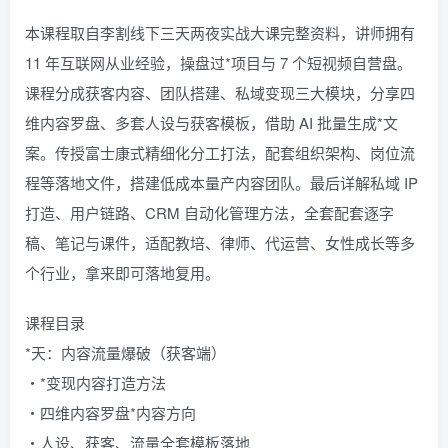
本课程取自李割线下三天两夜实战大课完整资料，讲师拥有
11 年互联网从业经验，操盘过*项目与 7 个短视频自营盘。
课程分成获客内容、团队搭建、私域变现三大模块，分享四
维内容罗盘、多套人设与获客模板，借助 AI 批量生成*文
案。传授富士康式精细化分工打法，配套组织架构、岗位流
程等落地文件，搭建低成本量产内容团队。最后详解私域 IP
打造、用户链路、CRM 自动化管理方法，全套配套逐字
稿、笔记与课件，适配教培、律师、代运营、女性成长等多
个行业，拿来即可落地复用。
课程目录
*天：内容流量爆破（获客端）
・*变现内容打造方法
・四维内容罗盘*内容方向
・人设、获客、流量全套模板落地