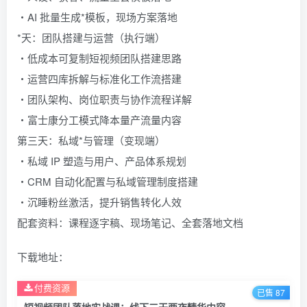
・AI 批量生成*模板，现场方案落地
*天：团队搭建与运营（执行端）
・低成本可复制短视频团队搭建思路
・运营四库拆解与标准化工作流搭建
・团队架构、岗位职责与协作流程详解
・富士康分工模式降本量产流量内容
第三天：私域*与管理（变现端）
・私域 IP 塑造与用户、产品体系规划
・CRM 自动化配置与私域管理制度搭建
・沉睡粉丝激活，提升销售转化人效
配套资料：课程逐字稿、现场笔记、全套落地文档
下载地址：
付费资源
已售 87