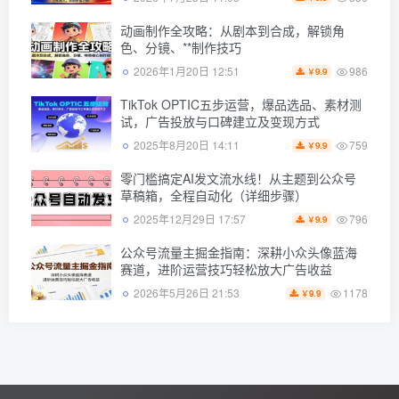
动画制作全攻略：从剧本到合成，解锁角
色、分镜、**制作技巧
986
2026年1月20日 12:51
9.9
￥
TikTok OPTIC五步运营，爆品选品、素材测
试，广告投放与口碑建立及变现方式
759
2025年8月20日 14:11
9.9
￥
零门槛搞定AI发文流水线！从主题到公众号
草稿箱，全程自动化（详细步骤）
796
2025年12月29日 17:57
9.9
￥
公众号流量主掘金指南：深耕小众头像蓝海
赛道，进阶运营技巧轻松放大广告收益
1178
2026年5月26日 21:53
9.9
￥