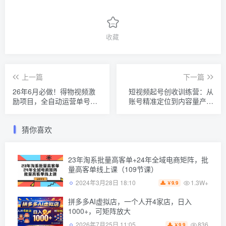
收藏
上一篇
下一篇
26年6月必做！得物视频激
短视频起号创收训练营：从
励项目，全自动运营单号月
账号精准定位到内容量产，
利润3600+
玩转短视频带货高效变现
猜你喜欢
23年淘系批量高客单+24年全域电商矩阵，批
量高客单线上课（109节课）
1.3W+
2024年3月28日 18:10
9.9
￥
拼多多AI虚拟店，一个人开4家店，日入
1000+，可矩阵放大
836
2026年7月25日 11:05
9.9
￥