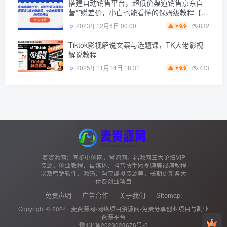
搭建自动销售平台，超低价渠道销售京东自
营**赚差价，小白也能看懂的保姆级教程【揭
秘】
832
2023年12月6日 00:00
9.9
￥
Tiktok影视解说文案与选题课，TK大佬影视
解说教程
733
2025年11月14日 18:31
9.9
￥
麦资源网：同步中创网，冒泡网，福源网三大论坛VIP
资源，创业教程、自媒体、抖音快手短视频等视频教程
以及营销软件、源码、淘宝虚拟资源等，长期更新各大
付费创业项目
免责声明
广告合作
关于我们
Sitemap:
Copyright © 2024 ·
麦资源网-网络项目资源网-免费分享创业项目与副业
资源平台
豫ICP备2023028678号-2