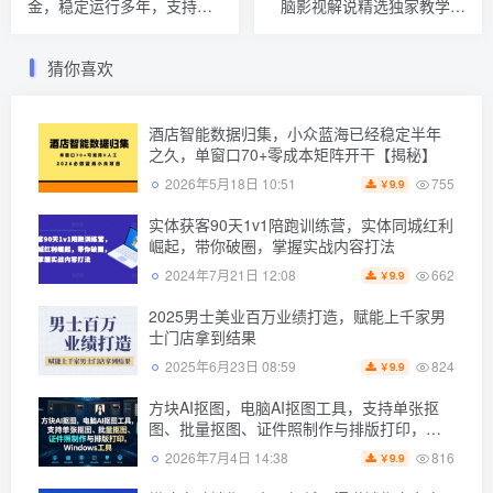
金，稳定运行多年，支持任
脑影视解说精选独家教学，
何形式验证，日入300+【揭
打造高播放爆款账号，条条
秘】
上精选
猜你喜欢
酒店智能数据归集，小众蓝海已经稳定半年
之久，单窗口70+零成本矩阵开干【揭秘】
755
2026年5月18日 10:51
9.9
￥
实体获客90天1v1陪跑训练营，实体同城红利
崛起，带你破圈，掌握实战内容打法
662
2024年7月21日 12:08
9.9
￥
2025男士美业百万业绩打造，赋能上千家男
士门店拿到结果
824
2025年6月23日 08:59
9.9
￥
方块AI抠图，电脑AI抠图工具，支持单张抠
图、批量抠图、证件照制作与排版打印，
Windows工具
816
2026年7月4日 14:38
9.9
￥