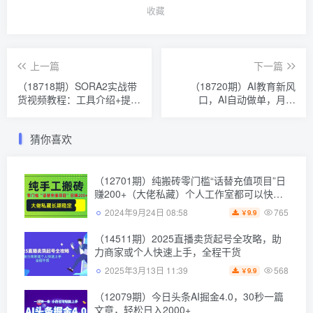
收藏
上一篇
下一篇
（18718期）SORA2实战带
（18720期）AI教育新风
货视频教程：工具介绍+提示
口，AI自动做单，月入
词+剧本分镜+模特创建，全
2W+，附接单资源
流程实战教学
猜你喜欢
（12701期）纯搬砖零门槛“话替充值项目”日
赚200+（大佬私藏）个人工作室都可以快…
765
2024年9月24日 08:58
9.9
￥
（14511期）2025直播卖货起号全攻略，助
力商家或个人快速上手，全程干货
568
2025年3月13日 11:39
9.9
￥
（12079期）今日头条AI掘金4.0，30秒一篇
文章，轻松日入2000+