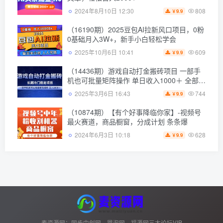
808
2024年8月10日 12:30
9.9
￥
（16190期）2025豆包AI拉新风口项目，0粉
0基础月入3W+，新手小白轻松学会
609
2025年10月6日 10:41
9.9
￥
（14436期）游戏自动打金搬砖项目 一部手
机也可批量矩阵操作 单日收入1000＋ 全部…
744
2025年3月6日 16:43
9.9
￥
（10874期）【有个好事降临你家】-视频号
最火赛道，商品橱窗，分成计划 条条爆
628
2024年6月3日 10:18
9.9
￥
麦资源网：同步中创网，冒泡网，福源网三大论坛VIP