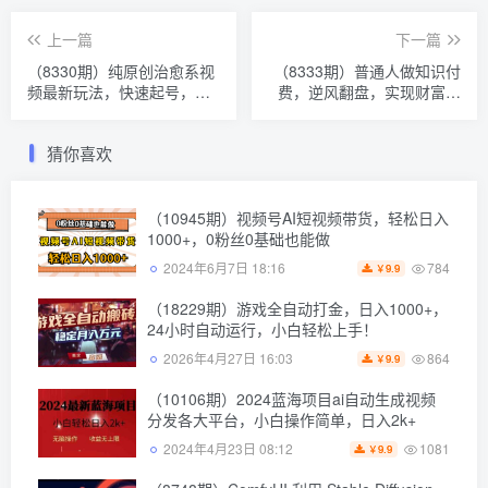
上一篇
下一篇
（8330期）纯原创治愈系视
（8333期）普通人做知识付
频最新玩法，快速起号，简
费，逆风翻盘，实现财富自
单易上手
由，日入过千，年入百万
猜你喜欢
（10945期）视频号AI短视频带货，轻松日入
1000+，0粉丝0基础也能做
784
2024年6月7日 18:16
9.9
￥
（18229期）游戏全自动打金，日入1000+，
24小时自动运行，小白轻松上手！
864
2026年4月27日 16:03
9.9
￥
（10106期）2024蓝海项目ai自动生成视频
分发各大平台，小白操作简单，日入2k+
1081
2024年4月23日 08:12
9.9
￥