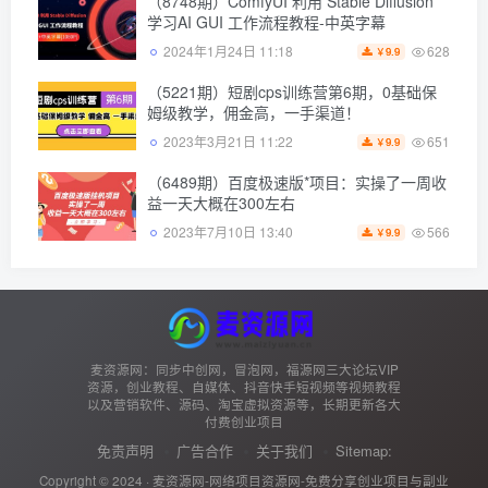
（8748期）ComfyUI 利用 Stable Diffusion
学习AI GUI 工作流程教程-中英字幕
628
2024年1月24日 11:18
9.9
￥
（5221期）短剧cps训练营第6期，0基础保
姆级教学，佣金高，一手渠道！
651
2023年3月21日 11:22
9.9
￥
（6489期）百度极速版*项目：实操了一周收
益一天大概在300左右
566
2023年7月10日 13:40
9.9
￥
麦资源网：同步中创网，冒泡网，福源网三大论坛VIP
资源，创业教程、自媒体、抖音快手短视频等视频教程
以及营销软件、源码、淘宝虚拟资源等，长期更新各大
付费创业项目
免责声明
广告合作
关于我们
Sitemap:
Copyright © 2024 ·
麦资源网-网络项目资源网-免费分享创业项目与副业