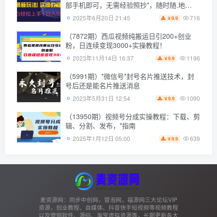
部手机即可，无需经验照抄*，随时随.地…
716
2025年6月20日 21:45
9.9
￥
（7872期）西瓜视频纯搬运日引200+创业
粉，日连续变现3000+实操教程！
1196
2023年11月14日 16:37
9.9
￥
（5991期）*微信号*封号名片推送技术，封
号后还是能名片推送消息
1090
2023年5月31日 12:54
9.9
￥
（13950期）视频号分成实操教程：下载、剪
辑、分割、发布，*指南
639
2025年1月12日 05:00
9.9
￥
麦资源网：同步中创网，冒泡网，福源网三大论坛VIP
资源，创业教程、自媒体、抖音快手短视频等视频教程
以及营销软件、源码、淘宝虚拟资源等，长期更新各大