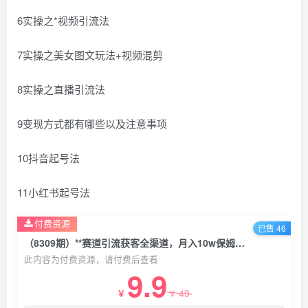
6实操之*视频引流法
7实操之美女图文玩法+视频混剪
8实操之直播引流法
9变现方式都有哪些以及注意事项
10抖音起号法
11小红书起号法
付费资源
已售 46
（8309期）**赛道引流获客全渠道，月入10w保姆级教程
此内容为付费资源，请付费后查看
9.9
49
￥
￥