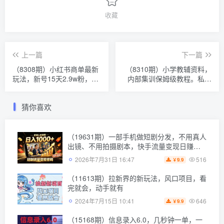
收藏
上一篇
下一篇
（8308期）小红书商单最新
（8310期）小学教辅资料，
玩法，新号15天2.9w粉，商
内部集训保姆级教程。私域
单接到手软，1分钟一篇笔记
一单收益29-129（教程+资
料）
猜你喜欢
（19631期）一部手机做短剧分发，不用真人
出镜、不用拍摄剧本，快手流量变现日赚千
元
516
2026年7月31日 16:47
9.9
￥
（11613期）拉新界的新玩法，风口项目，看
完就会，动手就有
646
2024年7月15日 10:41
9.9
￥
（15168期）信息录入6.0，几秒钟一单，一