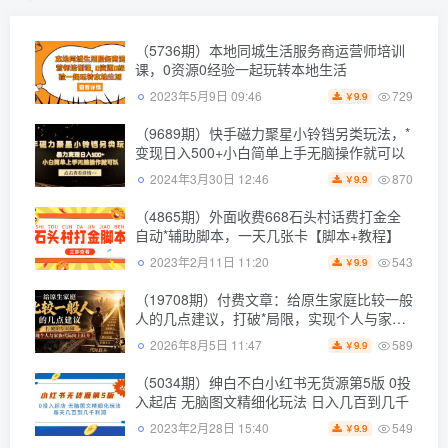
（5736期）本地同城生活服务商运营师培训
课，0资源0经验一起玩转本地生活
729
2023年5月9日 09:46
9.9
￥
（9689期）快手磁力聚星小铃铛另类玩法，*
变现日入500+小白简单上手无脑操作就可以
870
2024年3月30日 12:46
9.9
￥
（4865期）外面收费668石头村话费打金全
自动*辅助脚本，一天几张卡【脚本+教程】
543
2023年2月11日 11:20
9.9
￥
（19708期）付费文章：给原生家庭比较一般
人的几点建议，打破*局限，实现个人与家族
代际向上跃升
589
2026年8月5日 11:47
9.9
￥
（5034期）绅白不白小红书无货源第5版 0投
入起店 无脑图文精细化玩法 日入几百到几千
549
2023年2月28日 15:40
9.9
￥