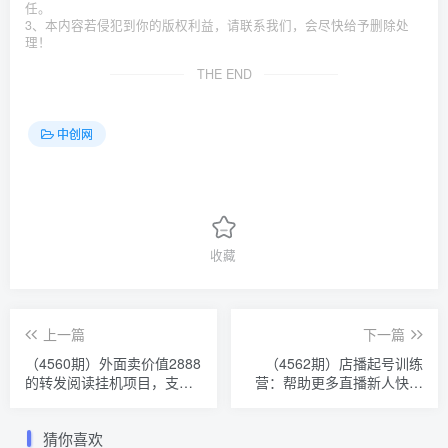
任。
3、本内容若侵犯到你的版权利益，请联系我们，会尽快给予删除处
理！
THE END
中创网
收藏
上一篇
下一篇
（4560期）外面卖价值2888
（4562期）店播起号训练
的转发阅读挂机项目，支持
营：帮助更多直播新人快速
批量操作【永久脚本+详细教
开启和度过起号阶段（16
程】
节）
猜你喜欢