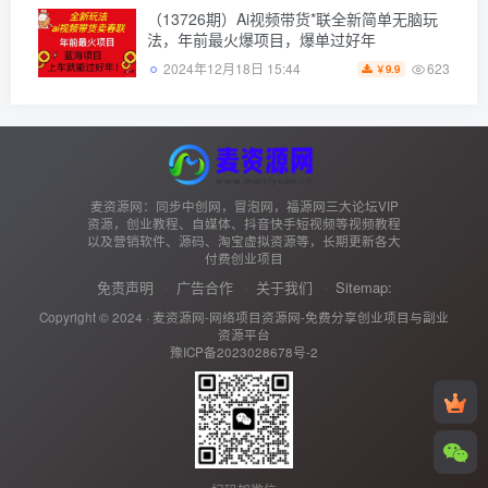
（13726期）Ai视频带货*联全新简单无脑玩
法，年前最火爆项目，爆单过好年
623
2024年12月18日 15:44
9.9
￥
麦资源网：同步中创网，冒泡网，福源网三大论坛VIP
资源，创业教程、自媒体、抖音快手短视频等视频教程
以及营销软件、源码、淘宝虚拟资源等，长期更新各大
付费创业项目
免责声明
广告合作
关于我们
Sitemap:
Copyright © 2024 ·
麦资源网-网络项目资源网-免费分享创业项目与副业
资源平台
豫ICP备2023028678号-2