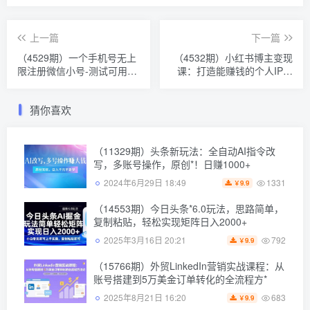
上一篇
下一篇
（4529期）一个手机号无上
（4532期）小红书博主变现
限注册微信小号-测试可用
课：打造能赚钱的个人IP，
（详细视频操作教程）
从新手到月入10000+(9节
课)
猜你喜欢
（11329期）头条新玩法：全自动AI指令改
写，多账号操作，原创*！日赚1000+
1331
2024年6月29日 18:49
9.9
￥
（14553期）今日头条*6.0玩法，思路简单，
复制粘贴，轻松实现矩阵日入2000+
792
2025年3月16日 20:21
9.9
￥
（15766期）外贸LinkedIn营销实战课程：从
账号搭建到5万美金订单转化的全流程方*
683
2025年8月21日 16:20
9.9
￥