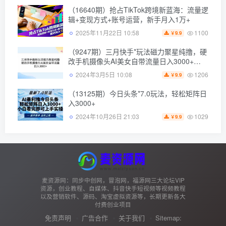
（16640期）抢占TikTok跨境新蓝海：流量逻
辑+变现方式+账号运营，新手月入1万+
1100
2025年11月22日 10:58
9.9
￥
（9247期）三月快手*玩法磁力聚星纯撸，硬
改手机摄像头AI美女自带流量日入3000+…
1206
2024年3月5日 10:08
9.9
￥
（13125期）今日头条*7.0玩法，轻松矩阵日
入3000+
1029
2024年10月26日 21:03
9.9
￥
麦资源网：同步中创网，冒泡网，福源网三大论坛VIP
资源，创业教程、自媒体、抖音快手短视频等视频教程
以及营销软件、源码、淘宝虚拟资源等，长期更新各大
付费创业项目
免责声明
广告合作
关于我们
Sitemap: