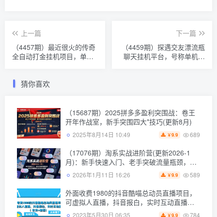
上一篇
下一篇
（4457期）最近很火的传奇
（4459期）探遇交友漂流瓶
全自动打金挂机项目，单号
聊天挂机平台，号称单机一
一天2-6元【自动脚本+详细
天80+可手动可脚本（软件
教程】
+教程）
猜你喜欢
（15687期）2025拼多多盈利突围战：卷王
开年作战室，新手突围四大*技巧(更新8月)
689
2025年8月14日 10:49
9.9
￥
（17076期）淘系实战进阶营(更新2026-1
月)：新手快速入门、老手突破流量瓶颈，实
现店铺*引流与ROI提升
589
2026年1月11日 16:26
9.9
￥
外面收费1980的抖音酷喵总动员直播项目，
可虚拟人直播，抖音报白，实时互动直播
【软件+教程】
784
2023年5月30日 06:35
9.9
￥