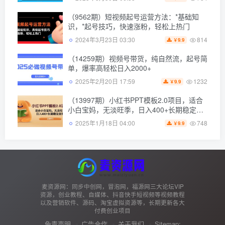
（9562期）短视频起号运营方法：*基础知
识，*起号技巧，快速涨粉，轻松上热门
814
2024年3月23日 03:30
9.9
￥
（14259期）视频号带货，纯自然流，起号简
单，爆率高轻松日入2000+
1232
2025年2月20日 17:59
9.9
￥
（13997期）小红书PPT模板2.0项目，适合
小白宝妈，无淡旺季，日入400+长期稳定变
现
748
2025年1月18日 04:00
9.9
￥
麦资源网：同步中创网，冒泡网，福源网三大论坛VIP
资源，创业教程、自媒体、抖音快手短视频等视频教程
以及营销软件、源码、淘宝虚拟资源等，长期更新各大
付费创业项目
免责声明
广告合作
关于我们
Sitemap: