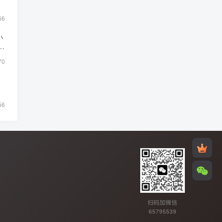
66
小
路
70
56
扫码加微信
65795539