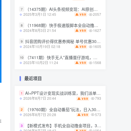
（14375期）AI头条视频变现：AI原创搬运玩法，无需剪辑，多平台发布，单号日入30-300
（14375期）AI头条视频变现：AI原创搬运玩法，无需剪辑，多平台发布，单号日入30-300
7
7
2057
2057
2025年3月1日 12:45
2025年3月1日 12:45
9.9
9.9
￥
￥
（11968期）快手极速版脚本全自动撸金看广告、刷视频单号收益50＋可批量操作
（11968期）快手极速版脚本全自动撸金看广告、刷视频单号收益50＋可批量操作
8
8
1627
1627
2024年8月3日 21:54
2024年8月3日 21:54
9.9
9.9
￥
￥
抖音团购评价得优惠券揭秘 单号优惠30-50 详细教程
抖音团购评价得优惠券揭秘 单号优惠30-50 详细教程
9
9
1605
1605
2024年10月19日 02:18
2024年10月19日 02:18
9.9
9.9
￥
￥
（7411期）快手无人*直播蛋仔游戏，一天收入700+流程简单人人可做（送10G素材）
（7411期）快手无人*直播蛋仔游戏，一天收入700+流程简单人人可做（送10G素材）
10
10
1568
1568
2023年10月2日 11:24
2023年10月2日 11:24
9.9
9.9
￥
￥
最近项目
最近项目
AI+PPT设计变现实战训练营，我们派单，让你的才华直接变现，三大*模块带你构建Al设计x派单变现的完整闭环
AI+PPT设计变现实战训练营，我们派单，让你的才华直接变现，三大*模块带你构建Al设计x派单变现的完整闭环
1
1
793
793
2026年8月7日 20:44
2026年8月7日 20:44
9.9
9.9
￥
￥
（19760期）全自动番茄*玩法，日入300+，操作门槛低，一台电脑即可开展
（19760期）全自动番茄*玩法，日入300+，操作门槛低，一台电脑即可开展
2
2
573
573
2026年8月7日 20:28
2026年8月7日 20:28
9.9
9.9
￥
￥
非
【新模式发布】手机全自动撸金项目，3台手机一天200+，保姆级教程及全套工具【揭秘】
【新模式发布】手机全自动撸金项目，3台手机一天200+，保姆级教程及全套工具【揭秘】
3
3
解
1054
1054
2026年8月7日 18:42
2026年8月7日 18:42
9.9
9.9
￥
￥