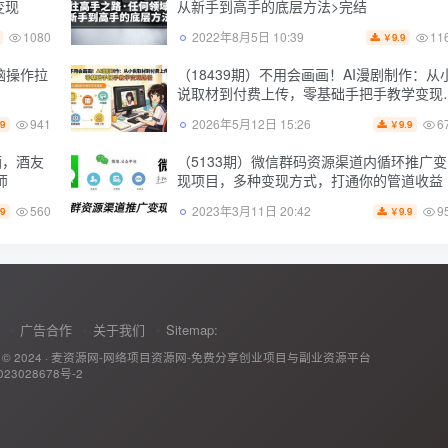
变现
从新手到高手的底层方法>完结
1080
11
2022年8月5日 10:39
9.9
￥
脑操作拉
（18439期）不用会画画！AI漫剧制作：从
说取材到付费上传，零基础手把手教学变现
径
941
6
2026年5月12日 15:26
.9
9.9
￥
酒，酒友
（5133期）微信群码资源渠道内循环推广变
师
现项目，多种变现方式，打通你的管道收益
560
9
2023年3月11日 20:42
.9
9.9
￥
广告合作
关于我们
Sitemap:
 © 2024 ·
麦资源网-网络项目资源网-免费分享创业项目与副业资源平台
23028678号-2