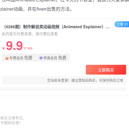
Explainer动画，并在fiverr出售的方法。
已售 31
（4286期）制作解说类动画视频（Animated Explainer）日赚500美元以上 – 0基础可操作
此内容为付费资源，请付费后查看
9.9
49
￥
￥
免费
免费
年费会员
终身会员
立即购买
您当前未登录！建议登陆后购买，可保存购买订单
担相关法律责任。
给予删除处理！