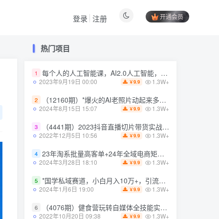
开通会员
登录
注册
热门项目
热门项目
每个人的人工智能课，AI2.0人工智能，零基础入门
每个人的人工智能课，AI2.0人工智能，零基础入门
1
1
1.3W+
1.3W+
2023年9月19日 00:00
2023年9月19日 00:00
9.9
9.9
￥
￥
（12160期）*爆火的AI老照片动起来多重变现教程，蹭热点日赚3000+，内含免费工具
（12160期）*爆火的AI老照片动起来多重变现教程，蹭热点日赚3000+，内含免费工具
2
2
1.3W+
1.3W+
2024年8月15日 15:07
2024年8月15日 15:07
9.9
9.9
￥
￥
（4441期）2023抖音直播切片带货实战，0基础+零资源+零经验 月入10W+借力IP实现躺赚
（4441期）2023抖音直播切片带货实战，0基础+零资源+零经验 月入10W+借力IP实现躺赚
3
3
1.3W+
1.3W+
2022年12月5日 10:56
2022年12月5日 10:56
9.9
9.9
￥
￥
23年淘系批量高客单+24年全域电商矩阵，批量高客单线上课（109节课）
23年淘系批量高客单+24年全域电商矩阵，批量高客单线上课（109节课）
4
4
1.3W+
1.3W+
2024年3月28日 18:10
2024年3月28日 18:10
9.9
9.9
￥
￥
*国学私域赛道，小白月入10万+，引流+转化完整流程【揭秘】
*国学私域赛道，小白月入10万+，引流+转化完整流程【揭秘】
5
5
1.3W+
1.3W+
2024年1月6日 19:00
2024年1月6日 19:00
9.9
9.9
￥
￥
（4076期）健食营玩转自媒体全技能实操，从无到有到精通，零基础也能打造*IP
（4076期）健食营玩转自媒体全技能实操，从无到有到精通，零基础也能打造*IP
6
6
1.3W+
1.3W+
2022年10月20日 09:38
2022年10月20日 09:38
9.9
9.9
￥
￥