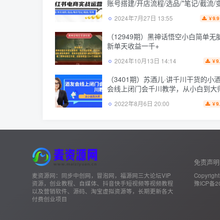
账号搭建/开店流程/选品/*笔记/截流/
2024年7月27日 13:55
9.9
￥
（12949期）黑神话悟空小白简单无
新单天收益一千+
2024年10月13日 14:14
9
￥
（3401期）苏酒儿·讲千川干货的小
会线上闭门会千川教学，从小白到大
2022年8月6日 20:00
9
￥
免责声明
麦资源网：同步中创网，冒泡网，福源网三大论坛VIP
Copyright
资源，创业教程、自媒体、抖音快手短视频等视频教程
豫ICP备20
以及营销软件、源码、淘宝虚拟资源等，长期更新各大
付费创业项目