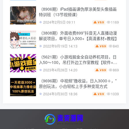
（8906期）iPad插画课伪厚涂美型头像插画
特训班（13节视频课）
1169
2024年2月5日 09:11
9.9
￥
（3808期）外面收费899*抖音无人直播动漫
解说项目，单号日入500+【高清素材+教程】
840
2022年9月19日 14:13
9.9
￥
（5621期）小游戏掘金全自动养机项目，日
入50～100，吊打外边工作室教程【软件+教
程】
869
2023年4月28日 14:20
9.9
￥
（9696期）中视频*撸收益，日入3000＋，*
原创玩法，小白轻松上手多种变现方式
1039
2024年3月30日 18:36
9.9
￥