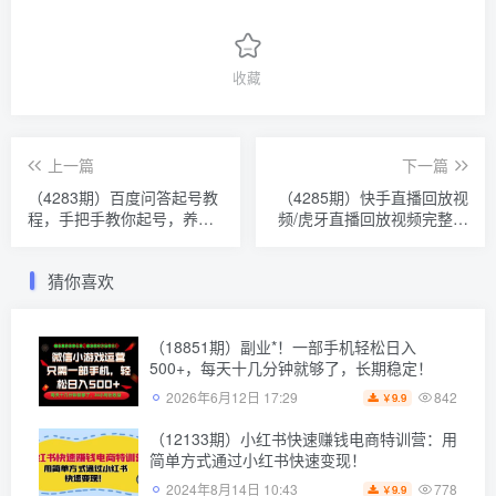
收藏
上一篇
下一篇
（4283期）百度问答起号教
（4285期）快手直播回放视
程，手把手教你起号，养
频/虎牙直播回放视频完整下
号，题目抢不完【视频+文
载(电脑软件+视频教程)
档】
猜你喜欢
（18851期）副业*！一部手机轻松日入
500+，每天十几分钟就够了，长期稳定！
842
2026年6月12日 17:29
9.9
￥
（12133期）小红书快速赚钱电商特训营：用
简单方式通过小红书快速变现！
778
2024年8月14日 10:43
9.9
￥