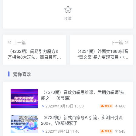
收藏
上一篇
下一篇
（4232期）简易引力魔方&
（4234期）外面卖1688抖音
万相台8大玩法，简易且可落
“毒文案”暴力变现项目 小白
地实操的（价值500元）
无脑日入300+(几十G素材
+工具)
猜你喜欢
（7573期）音效剪辑思维课，后期剪辑师*技
能之一（8节课）
666
2023年10月18日 15:00
9.9
￥
（6732期）新式百家号AI引流，实测日引流
200+，VX都频繁了
545
2023年8月4日 11:40
9.9
￥