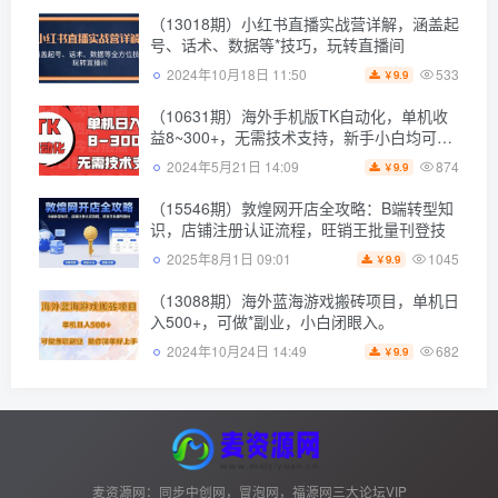
（13018期）小红书直播实战营详解，涵盖起
号、话术、数据等*技巧，玩转直播间
533
2024年10月18日 11:50
9.9
￥
（10631期）海外手机版TK自动化，单机收
益8~300+，无需技术支持，新手小白均可操
作
874
2024年5月21日 14:09
9.9
￥
（15546期）敦煌网开店全攻略：B端转型知
识，店铺注册认证流程，旺销王批量刊登技
1045
2025年8月1日 09:01
9.9
￥
（13088期）海外蓝海游戏搬砖项目，单机日
入500+，可做*副业，小白闭眼入。
682
2024年10月24日 14:49
9.9
￥
麦资源网：同步中创网，冒泡网，福源网三大论坛VIP