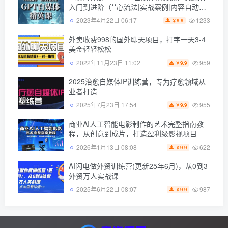
入门到进阶（**心流法|实战案例|内容自动
化）
1233
2023年4月22日 06:17
9.9
￥
外卖收费998的国外聊天项目，打字一天3-4
美金轻轻松松
959
2022年11月23日 11:02
9.9
￥
2025治愈自媒体IP训练营，专为疗愈领域从
业者打造
955
2025年7月23日 17:54
9.9
￥
商业AI人工智能电影制作的艺术完整指南教
程，从创意到成片，打造盈利级影视项目
622
2026年1月13日 08:08
9.9
￥
AI闪电做外贸训练营(更新25年6月)，从0到3
外贸万人实战课
987
2025年6月22日 08:07
9.9
￥