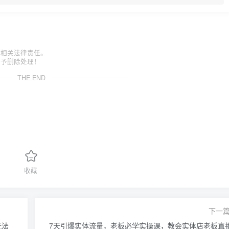
担相关法律责任。
给予删除处理！
THE END
收藏
下一
玩法
7天引爆实体流量，老板必学实操课，教会实体店老板直