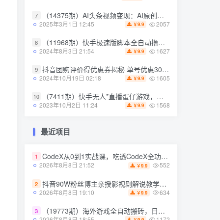
（14375期）AI头条视频变现：AI原创搬运玩法，无需剪辑，多平台发布，单号日入30-300
7
（14375期）AI头条视频变现：AI原创搬运玩法，无需剪辑，多平台发布，单号日入30-300
7
2057
2025年3月1日 12:45
9.9
￥
2057
2025年3月1日 12:45
9.9
￥
（11968期）快手极速版脚本全自动撸金看广告、刷视频单号收益50＋可批量操作
8
（11968期）快手极速版脚本全自动撸金看广告、刷视频单号收益50＋可批量操作
8
1627
2024年8月3日 21:54
9.9
￥
1627
2024年8月3日 21:54
9.9
￥
抖音团购评价得优惠券揭秘 单号优惠30-50 详细教程
9
抖音团购评价得优惠券揭秘 单号优惠30-50 详细教程
9
1605
2024年10月19日 02:18
9.9
￥
1605
2024年10月19日 02:18
9.9
￥
（7411期）快手无人*直播蛋仔游戏，一天收入700+流程简单人人可做（送10G素材）
10
（7411期）快手无人*直播蛋仔游戏，一天收入700+流程简单人人可做（送10G素材）
10
1568
2023年10月2日 11:24
9.9
￥
1568
2023年10月2日 11:24
9.9
￥
最近项目
最近项目
CodeX从0到1实战课，吃透CodeX全功能，零基础AI开发实战，从部署到高阶项目一键落地
1
CodeX从0到1实战课，吃透CodeX全功能，零基础AI开发实战，从部署到高阶项目一键落地
1
552
2026年8月8日 21:52
9.9
￥
552
2026年8月8日 21:52
9.9
￥
抖音90W粉丝博主亲授影视剧解说教学，选剧选题+文案模板+AI指令+剪辑配音+封面全流程变现，解锁精选*收益
2
抖音90W粉丝博主亲授影视剧解说教学，选剧选题+文案模板+AI指令+剪辑配音+封面全流程变现，解锁精选*收益
2
634
2026年8月8日 19:10
9.9
￥
634
2026年8月8日 19:10
9.9
￥
（19773期）海外游戏全自动搬砖，日入1000+，全天无人值守，绿色稳定！
3
（19773期）海外游戏全自动搬砖，日入1000+，全天无人值守，绿色稳定！
3
1172
2026年8月8日 18:55
9.9
￥