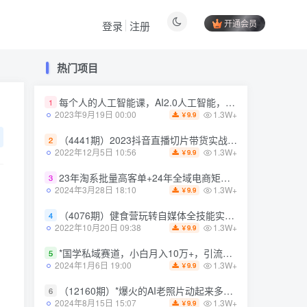
开通会员
登录
注册
热门项目
热门项目
每个人的人工智能课，AI2.0人工智能，零基础入门
1
每个人的人工智能课，AI2.0人工智能，零基础入门
1
1.3W+
2023年9月19日 00:00
9.9
￥
1.3W+
2023年9月19日 00:00
9.9
￥
（4441期）2023抖音直播切片带货实战，0基础+零资源+零经验 月入10W+借力IP实现躺赚
2
（4441期）2023抖音直播切片带货实战，0基础+零资源+零经验 月入10W+借力IP实现躺赚
2
1.3W+
2022年12月5日 10:56
9.9
￥
1.3W+
2022年12月5日 10:56
9.9
￥
23年淘系批量高客单+24年全域电商矩阵，批量高客单线上课（109节课）
3
23年淘系批量高客单+24年全域电商矩阵，批量高客单线上课（109节课）
3
1.3W+
2024年3月28日 18:10
9.9
￥
1.3W+
2024年3月28日 18:10
9.9
￥
（4076期）健食营玩转自媒体全技能实操，从无到有到精通，零基础也能打造*IP
4
（4076期）健食营玩转自媒体全技能实操，从无到有到精通，零基础也能打造*IP
4
1.3W+
2022年10月20日 09:38
9.9
￥
1.3W+
2022年10月20日 09:38
9.9
￥
*国学私域赛道，小白月入10万+，引流+转化完整流程【揭秘】
5
*国学私域赛道，小白月入10万+，引流+转化完整流程【揭秘】
5
1.3W+
2024年1月6日 19:00
9.9
￥
1.3W+
2024年1月6日 19:00
9.9
￥
（12160期）*爆火的AI老照片动起来多重变现教程，蹭热点日赚3000+，内含免费工具
6
（12160期）*爆火的AI老照片动起来多重变现教程，蹭热点日赚3000+，内含免费工具
6
1.3W+
2024年8月15日 15:07
9.9
￥
1.3W+
2024年8月15日 15:07
9.9
￥