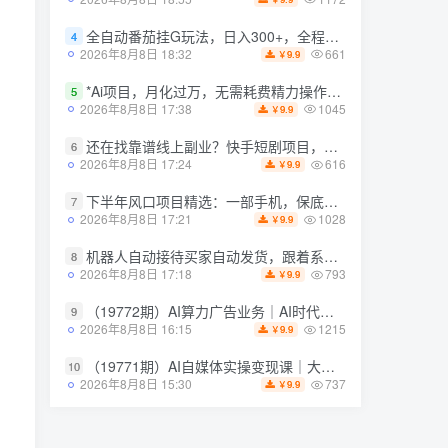
1172
2026年8月8日 18:55
9.9
￥
全自动番茄挂G玩法，日入300+，全程无需人工，一台电脑即可开展【揭秘】
4
全自动番茄挂G玩法，日入300+，全程无需人工，一台电脑即可开展【揭秘】
4
661
2026年8月8日 18:32
9.9
￥
661
2026年8月8日 18:32
9.9
￥
*Ai项目，月化过万，无需耗费精力操作，稳健实现每月增收
5
*Ai项目，月化过万，无需耗费精力操作，稳健实现每月增收
5
1045
2026年8月8日 17:38
9.9
￥
1045
2026年8月8日 17:38
9.9
￥
还在找靠谱线上副业？快手短剧项目，全程自动发布内容，不用熬夜做视频，轻松日入500+【揭秘】
6
还在找靠谱线上副业？快手短剧项目，全程自动发布内容，不用熬夜做视频，轻松日入500+【揭秘】
6
616
2026年8月8日 17:24
9.9
￥
616
2026年8月8日 17:24
9.9
￥
下半年风口项目精选：一部手机，保底日入500+，做就有收益，长期稳定！【揭秘】
7
下半年风口项目精选：一部手机，保底日入500+，做就有收益，长期稳定！【揭秘】
7
1028
2026年8月8日 17:21
9.9
￥
1028
2026年8月8日 17:21
9.9
￥
机器人自动接待买家自动发货，跟着系统学拼多多虚拟月入1-5W【揭秘】
8
机器人自动接待买家自动发货，跟着系统学拼多多虚拟月入1-5W【揭秘】
8
793
2026年8月8日 17:18
9.9
￥
793
2026年8月8日 17:18
9.9
￥
（19772期）AI算力广告业务｜AI时代个人或工作室新赛道
9
（19772期）AI算力广告业务｜AI时代个人或工作室新赛道
9
1215
2026年8月8日 16:15
9.9
￥
1215
2026年8月8日 16:15
9.9
￥
（19771期）AI自媒体实操变现课｜大白话教学，从短剧漫剧到动画制作，零基础也能掌握*内容创作与变现全流程
10
（19771期）AI自媒体实操变现课｜大白话教学，从短剧漫剧到动画制作，零基础也能掌握*内容创作与变现全流程
10
737
2026年8月8日 15:30
9.9
￥
737
2026年8月8日 15:30
9.9
￥