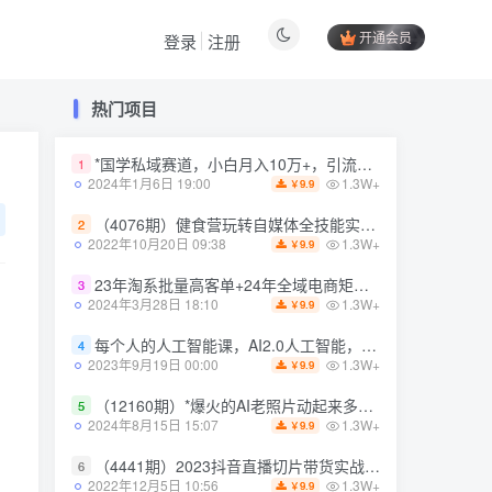
开通会员
登录
注册
热门项目
热门项目
*国学私域赛道，小白月入10万+，引流+转化完整流程【揭秘】
1
*国学私域赛道，小白月入10万+，引流+转化完整流程【揭秘】
1
1.3W+
2024年1月6日 19:00
9.9
￥
1.3W+
2024年1月6日 19:00
9.9
￥
（4076期）健食营玩转自媒体全技能实操，从无到有到精通，零基础也能打造*IP
2
（4076期）健食营玩转自媒体全技能实操，从无到有到精通，零基础也能打造*IP
2
1.3W+
2022年10月20日 09:38
9.9
￥
1.3W+
2022年10月20日 09:38
9.9
￥
23年淘系批量高客单+24年全域电商矩阵，批量高客单线上课（109节课）
3
23年淘系批量高客单+24年全域电商矩阵，批量高客单线上课（109节课）
3
1.3W+
2024年3月28日 18:10
9.9
￥
1.3W+
2024年3月28日 18:10
9.9
￥
每个人的人工智能课，AI2.0人工智能，零基础入门
4
每个人的人工智能课，AI2.0人工智能，零基础入门
4
1.3W+
2023年9月19日 00:00
9.9
￥
1.3W+
2023年9月19日 00:00
9.9
￥
（12160期）*爆火的AI老照片动起来多重变现教程，蹭热点日赚3000+，内含免费工具
5
（12160期）*爆火的AI老照片动起来多重变现教程，蹭热点日赚3000+，内含免费工具
5
1.3W+
2024年8月15日 15:07
9.9
￥
1.3W+
2024年8月15日 15:07
9.9
￥
（4441期）2023抖音直播切片带货实战，0基础+零资源+零经验 月入10W+借力IP实现躺赚
6
（4441期）2023抖音直播切片带货实战，0基础+零资源+零经验 月入10W+借力IP实现躺赚
6
1.3W+
2022年12月5日 10:56
9.9
￥
1.3W+
2022年12月5日 10:56
9.9
￥