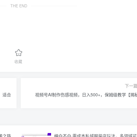
THE END
收藏
下一
，适合
视频号AI制作伤感视频，日入500+，保姆级教学【揭
袭之路
绅白不白·零成本私域服装店玩法，多领域可