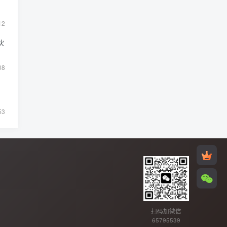
12
伙
08
53
扫码加微信
65795539