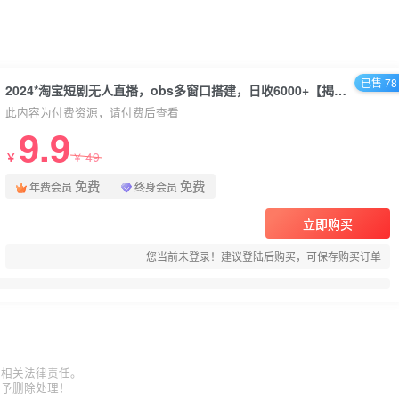
已售 78
2024*淘宝短剧无人直播，obs多窗口搭建，日收6000+【揭秘】
此内容为付费资源，请付费后查看
9.9
49
￥
￥
免费
免费
年费会员
终身会员
立即购买
您当前未登录！建议登陆后购买，可保存购买订单
担相关法律责任。
给予删除处理！