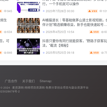
行，一个手机就可以操作
945
10
2023年7月28日 00:00
.9
9.9
￥
视频生
AI橘猫道长｜零基础做茅山道士影视短剧，
伴计划*精选躺賺收益，新手也能快速起号变
现
634
6
2026年4月20日 10:54
.9
9.9
￥
百，可
抖音只要你有同行就能获客，*野路子获客玩
法，*截流【揭秘】
846
7
2025年5月25日 09:18
.9
9.9
￥
广告合作
关于我们
Sitemap:
 © 2024 ·
麦资源网-网络项目资源网-免费分享创业项目与副业资源平台
23028678号-2