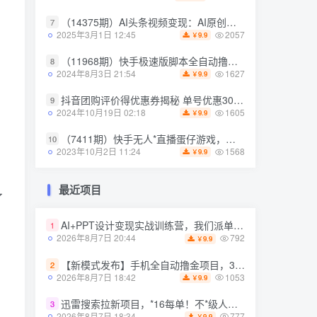
（14375期）AI头条视频变现：AI原创搬运玩法，无需剪辑，多平台发布，单号日入30-300
7
（14375期）AI头条视频变现：AI原创搬运玩法，无需剪辑，多平台发布，单号日入30-300
7
2057
2025年3月1日 12:45
9.9
￥
2057
2025年3月1日 12:45
9.9
￥
（11968期）快手极速版脚本全自动撸金看广告、刷视频单号收益50＋可批量操作
8
（11968期）快手极速版脚本全自动撸金看广告、刷视频单号收益50＋可批量操作
8
1627
2024年8月3日 21:54
9.9
￥
1627
2024年8月3日 21:54
9.9
￥
抖音团购评价得优惠券揭秘 单号优惠30-50 详细教程
9
抖音团购评价得优惠券揭秘 单号优惠30-50 详细教程
9
1605
2024年10月19日 02:18
9.9
￥
1605
2024年10月19日 02:18
9.9
￥
（7411期）快手无人*直播蛋仔游戏，一天收入700+流程简单人人可做（送10G素材）
10
（7411期）快手无人*直播蛋仔游戏，一天收入700+流程简单人人可做（送10G素材）
10
1568
2023年10月2日 11:24
9.9
￥
1568
2023年10月2日 11:24
9.9
￥
最近项目
最近项目
了
AI+PPT设计变现实战训练营，我们派单，让你的才华直接变现，三大*模块带你构建Al设计x派单变现的完整闭环
1
AI+PPT设计变现实战训练营，我们派单，让你的才华直接变现，三大*模块带你构建Al设计x派单变现的完整闭环
1
792
2026年8月7日 20:44
9.9
￥
792
2026年8月7日 20:44
9.9
￥
【新模式发布】手机全自动撸金项目，3台手机一天200+，保姆级教程及全套工具【揭秘】
2
【新模式发布】手机全自动撸金项目，3台手机一天200+，保姆级教程及全套工具【揭秘】
2
1053
2026年8月7日 18:42
9.9
￥
1053
2026年8月7日 18:42
9.9
￥
迅雷搜索拉新项目，*16每单！不*级人人可冲，零门槛上手（更新0807）
3
迅雷搜索拉新项目，*16每单！不*级人人可冲，零门槛上手（更新0807）
3
777
2026年8月7日 18:34
9.9
￥