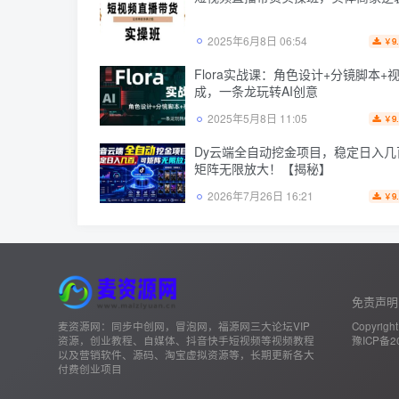
2025年6月8日 06:54
9
￥
Flora实战课：角色设计+分镜脚本+
成，一条龙玩转AI创意
2025年5月8日 11:05
9
￥
Dy云端全自动挖金项目，稳定日入几
矩阵无限放大！【揭秘】
2026年7月26日 16:21
9
￥
免责声明
麦资源网：同步中创网，冒泡网，福源网三大论坛VIP
Copyright
资源，创业教程、自媒体、抖音快手短视频等视频教程
豫ICP备20
以及营销软件、源码、淘宝虚拟资源等，长期更新各大
付费创业项目