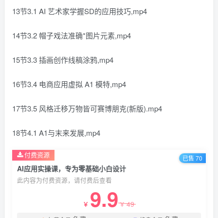
13节3.1 AI 艺术家学握SD的应用技巧,mp4
14节3.2 帽子戏法准确*图片元素,mp4
15节3.3 插画创作线稿涂鸦,mp4
16节3.4 电商应用虚拟 A1 模特,mp4
17节3.5 风格迁移万物皆可赛博朋克(新版).mp4
18节4.1 A1与末来发展,mp4
付费资源
已售 70
AI应用实操课，专为零基础小白设计
此内容为付费资源，请付费后查看
9.9
49
￥
￥