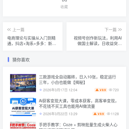
收藏
上一篇
下一篇
电商理论与实操从入门到精
视频号创作新玩法，利用AI
通，抖店+淘系+多多：新手
做国士解读，日收益突破
+进阶
500+【揭秘】
猜你喜欢
三款游戏全自动搬砖，日入10张，稳定运行
三年，小白也能做【揭秘】
720
2026年3月17日 12:04
9.9
￥
Ai获客变现大课，零成本获客，高客单变现，
不花钱不买工具也能用AI做流量
1128
2026年3月22日 13:29
9.9
￥
手把手教学：Coze + 剪映批量生成火柴人心