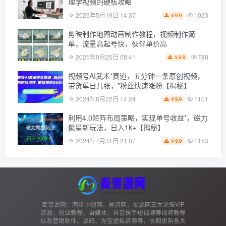
理学视频的硬核攻略
1023
2025年5月19日 14:37
9.9
￥
剪映制作地图动画制作教程，视频制作简
单，流量高起号快，伙伴单价高
788
2025年9月25日 08:41
9.9
￥
视频号AI武术*赛道，五分钟一条原创视频，
带货单日几张，*粉丝快速涨粉【揭秘】
1101
2024年8月22日 14:24
9.9
￥
利用4.0矩阵布局策略，实现单号收益*，磁力
聚星新玩法，日入1k+【揭秘】
1153
2024年7月31日 21:07
9.9
￥
麦资源网：同步中创网，冒泡网，福源网三大论坛VIP
资源，创业教程、自媒体、抖音快手短视频等视频教程
以及营销软件、源码、淘宝虚拟资源等，长期更新各大