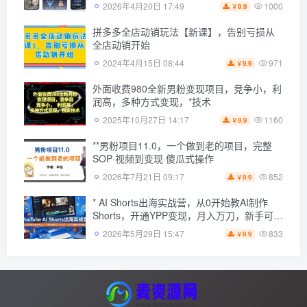
播变现之路（更新2026年4月10日）
1000
2026年4月20日 17:49
9.9
￥
拼多多全店动销玩法【新课】，告别亏损从
全店动销开始
971
2024年4月15日 08:44
9.9
￥
外面收费980全新男粉变现项目，竞争小，利
润高，多种方式变现，*技术
1160
2025年10月27日 14:17
9.9
￥
**男粉项目11.0，一个做到老的项目，完整
SOP·视频到变现·傻瓜式操作
852
2026年7月21日 09:17
9.9
￥
* AI Shorts出海实战营，从0开始教AI制作
Shorts，开通YPP变现，月入万刀，新手可复
制的实操路径
833
2026年5月29日 15:47
9.9
￥