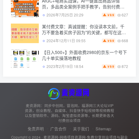
AIGC+电商实战课，AI一键直出商品详情
页，多品类全案例手把手教学，告别付费美
工（更新0725）
627
2026年7月25日 20:29
9.9
￥
某付费文章：真诚提醒：你没读本文前，千
万不要急着买房子因为*的关键，都写在这儿
了
668
2024年12月11日 09:55
9.9
￥
【日入500+】外面收费2980的京东一个号下
几十单实操落地教程
872
2023年2月19日 18:54
9.9
￥
麦资源网：同步中创网，冒泡网，福源网三大论坛VIP
资源，创业教程、自媒体、抖音快手短视频等视频教程
以及营销软件、源码、淘宝虚拟资源等，长期更新各大
付费创业项目
免责声明
广告合作
关于我们
Sitemap:
Copyright © 2024 ·
麦资源网-网络项目资源网-免费分享创业项目与副业