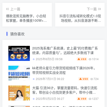
上一篇
下一篇
爆款混剪无脑教学，小白轻
抖音引流私域转化模式1.0现
松掌握，单条播放100W+！
场视频，从抖音源源不断把
秒过中视频任务，日赚700+
人加到私域，让加到私域的
【揭秘】
粉丝买单
猜你喜欢
2025淘系推广系统课，史上最*的付费推广系
统课，内容质量与*，远超绝大多数线下课
1014
2025年8月5日 09:58
9.9
￥
kk老师众星引力带货短视频线下课2026年，
带货短视频实战全流程
724
2026年7月31日 06:22
9.9
￥
大猫·引流36计，掌握流量密码，快速引流拓
客，帮创业小白找到更多客户，帮中小微企
业走出困境
1237
2023年5月23日 06:27
9.9
￥