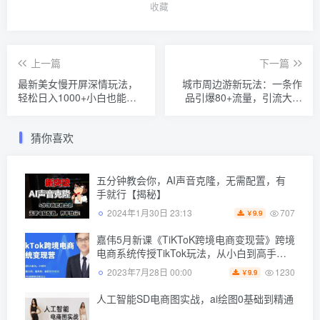
收藏
上一篇
下一篇
最新美女慢开屏深情玩法，
城市周边游新玩法：一条作
轻松日入1000+小白也能批
品引爆80+流量，引流大赚
量操作
100W的秘诀在这里【揭秘】
猜你喜欢
五分钟教会你，AI声音克隆，无需配置，有
手就行【揭秘】
707
2024年1月30日 23:13
9.9
￥
嘉伟5月新课《TiKToK跨境电商变现营》跨境
电商系统传授TikTok玩法，从小白到高手，*
的电商实战课程
1230
2023年7月28日 00:00
9.9
￥
人工智能SD电商图实战，ai绘图0基础到精通