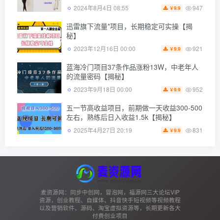
947
2024年8月4日 08:55
9.9
￥
迅雷旗下流量*项目，长期稳定可实操【揭
秘】
921
2023年12月16日 00:00
9.9
￥
蓝海冷门项目37条作品涨粉13W，中老年人
的流量密码【揭秘】
952
2023年9月18日 00:00
9.9
￥
五一节高收益项目，前期做一天收益300-500
左右，熟练后日入收益1.5k【揭秘】
831
2025年4月27日 20:19
9.9
￥
麦资源网：同步中创网，冒泡网，福源网三大论坛VIP
资源，创业教程、自媒体、抖音快手短视频等视频教程
以及营销软件、源码、淘宝虚拟资源等，长期更新各大
付费创业项目