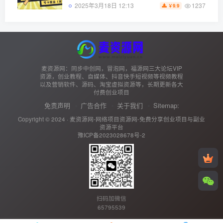
1237
2025年3月18日 12:13
9.9
￥
麦资源网：同步中创网，冒泡网，福源网三大论坛VIP
资源，创业教程、自媒体、抖音快手短视频等视频教程
以及营销软件、源码、淘宝虚拟资源等，长期更新各大
付费创业项目
免责声明
广告合作
关于我们
Sitemap:
Copyright © 2024 ·
麦资源网-网络项目资源网-免费分享创业项目与副业
资源平台
豫ICP备2023028678号-2
扫码加微信
65795539