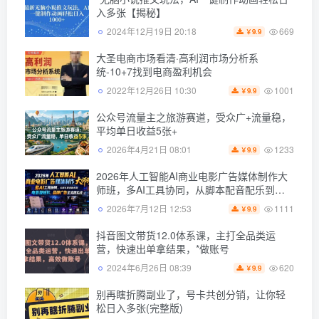
入多张【揭秘】
669
2024年12月19日 20:18
9.9
￥
大圣电商市场看清·高利润市场分析系
统-10+7找到电商盈利机会
1001
2022年12月26日 10:30
9.9
￥
公众号流量主之旅游赛道，受众广+流量稳，
平均单日收益5张+
1233
2026年4月21日 08:01
9.9
￥
2026年人工智能AI商业电影广告媒体制作大
师班，多AI工具协同，从脚本配音配乐到电
影级短片、品牌广告全流程实战（中英字
1111
2026年7月12日 12:53
9.9
￥
幕）
抖音图文带货12.0体系课，主打全品类运
营，快速出单拿结果，*做账号
620
2024年6月26日 08:39
9.9
￥
别再瞎折腾副业了，号卡共创分销，让你轻
松日入多张(完整版)