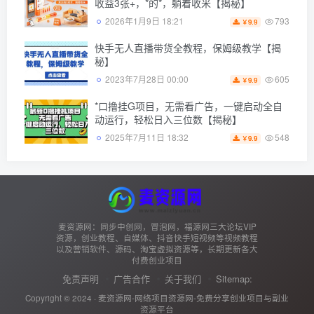
收益3张+，*的*，躺着收米【揭秘】
793
2026年1月9日 18:21
9.9
￥
快手无人直播带货全教程，保姆级教学【揭
秘】
605
2023年7月28日 00:00
9.9
￥
*口撸挂G项目，无需看广告，一键启动全自
动运行，轻松日入三位数【揭秘】
548
2025年7月11日 18:32
9.9
￥
麦资源网：同步中创网，冒泡网，福源网三大论坛VIP
资源，创业教程、自媒体、抖音快手短视频等视频教程
以及营销软件、源码、淘宝虚拟资源等，长期更新各大
付费创业项目
免责声明
广告合作
关于我们
Sitemap:
Copyright © 2024 ·
麦资源网-网络项目资源网-免费分享创业项目与副业
资源平台