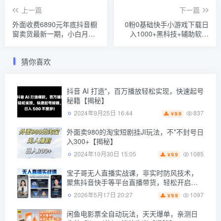
上一篇
下一篇
外面收费6890元年底抖音橱
0粉0基础快手小游戏下载日
窗卖货最新一期，小白月入3
入1000+黑科技+辅助软件
万，适合小白上班族宝妈
【揭秘】
【揭秘】
猜你喜欢
抖音 AI 打造*，百万播放轻松实现，快速起号
秘籍【揭秘】
837
2024年9月25日 16:44
9.9
￥
外面卖980的淘宝短剧挂JI玩法，不*不封号日
入300+【揭秘】
1085
2024年10月30日 15:05
9.9
￥
宝子哥无人直播实战课，非实时防风技术，
聚焦抖音快手等平台直播带货，轻松开启直
播变现之路（更新2026年5月17日）
1097
2026年5月17日 20:27
9.9
￥
闲鱼电影票全自动玩法，天天爆单，亲测日