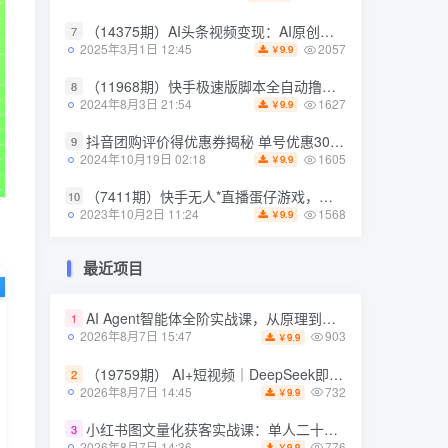
（14375期）AI头条视频变现：AI原创搬运玩法，无需剪辑，多平台发布，单号日入30-300
（14375期）AI头条视频变现：AI原创搬运玩法，无需剪辑，多平台发布，单号日入30-300
7
7
2057
2057
2025年3月1日 12:45
2025年3月1日 12:45
9.9
9.9
￥
￥
（11968期）快手极速版脚本全自动撸金看广告、刷视频单号收益50＋可批量操作
（11968期）快手极速版脚本全自动撸金看广告、刷视频单号收益50＋可批量操作
8
8
1627
1627
2024年8月3日 21:54
2024年8月3日 21:54
9.9
9.9
￥
￥
抖音团购评价得优惠券揭秘 单号优惠30-50 详细教程
抖音团购评价得优惠券揭秘 单号优惠30-50 详细教程
9
9
1605
1605
2024年10月19日 02:18
2024年10月19日 02:18
9.9
9.9
￥
￥
（7411期）快手无人*直播蛋仔游戏，一天收入700+流程简单人人可做（送10G素材）
（7411期）快手无人*直播蛋仔游戏，一天收入700+流程简单人人可做（送10G素材）
10
10
1568
1568
2023年10月2日 11:24
2023年10月2日 11:24
9.9
9.9
￥
￥
最近项目
最近项目
AI Agent智能体全阶实战课，从原理到实操，手把手搭建可自动运行的AI Agent
AI Agent智能体全阶实战课，从原理到实操，手把手搭建可自动运行的AI Agent
1
1
903
903
2026年8月7日 15:47
2026年8月7日 15:47
9.9
9.9
￥
￥
（19759期） AI+短视频｜DeepSeek即梦豆包小云雀全工具教学，从账号*到剪映剪辑，零基础也能快速上手做*
（19759期） AI+短视频｜DeepSeek即梦豆包小云雀全工具教学，从账号*到剪映剪辑，零基础也能快速上手做*
2
2
732
732
2026年8月7日 14:45
2026年8月7日 14:45
9.9
9.9
￥
￥
小红书图文量化获客实战课：单人二十台设备矩阵搭建，标准化流程*批量引流获客
小红书图文量化获客实战课：单人二十台设备矩阵搭建，标准化流程*批量引流获客
3
3
776
776
2026年8月7日 14:36
2026年8月7日 14:36
9.9
9.9
￥
￥