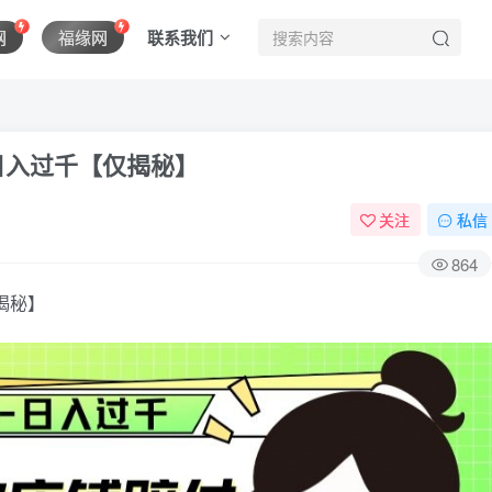
联系我们
网
福缘网
日入过千【仅揭秘】
关注
私信
864
揭秘】