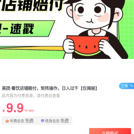
已售 75
美团·餐饮店铺赔付，矩阵操作，日入过千【仅揭秘】
此内容为付费资源，请付费后查看
9.9
49
￥
￥
免费
免费
年费会员
终身会员
立即购买