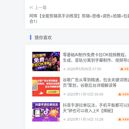
上一篇
阿晖【全能剪辑高手训练营】剪辑+思维+调色+拍摄+包
合1）
猜你喜欢
零基础AI制作免费卡拉OK视频教程
生成、音轨分离到字幕制作、视频导
手教学
2026年5月26日 07:50
9
￥
谷歌广告从零到精通，包含关键词筛
页*策划，谷歌后台详细解读等
2023年11月10日 00:00
9.9
￥
抖音手游拉单玩法，手机平板都可以
天*钟也可以收入上K【揭秘】
2025年11月14日 10:28
9.9
￥