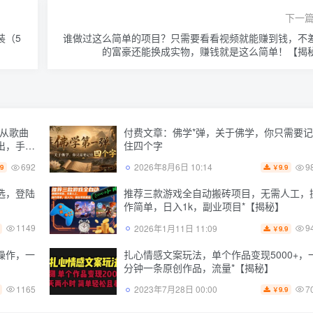
下一
装（5
谁做过这么简单的项目？只需要看看视频就能赚到钱，不
的富豪还能换成实物，赚钱就是这么简单！【揭
，从歌曲
付费文章：佛学*弹，关于佛学，你只需要记
出，手把
住四个字
692
9
2026年8月6日 10:14
.9
9.9
￥
选，登陆
推荐三款游戏全自动搬砖项目，无需人工，
作简单，日入1k，副业项目*【揭秘】
1149
9
2026年1月11日 11:09
9.9
￥
操作，一
扎心情感文案玩法，单个作品变现5000+，
分钟一条原创作品，流量*【揭秘】
1165
7
2023年7月28日 00:00
9.9
￥