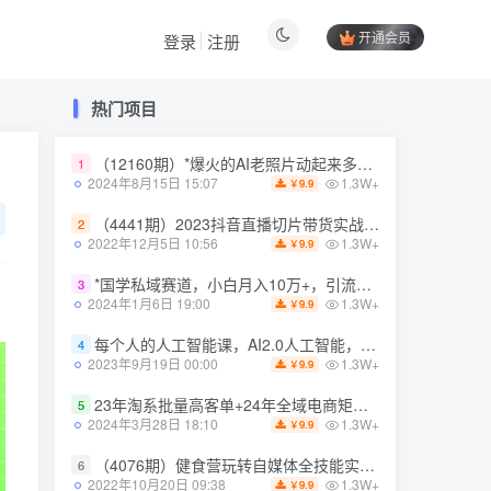
开通会员
登录
注册
热门项目
热门项目
（12160期）*爆火的AI老照片动起来多重变现教程，蹭热点日赚3000+，内含免费工具
（12160期）*爆火的AI老照片动起来多重变现教程，蹭热点日赚3000+，内含免费工具
1
1
1.3W+
1.3W+
2024年8月15日 15:07
2024年8月15日 15:07
9.9
9.9
￥
￥
（4441期）2023抖音直播切片带货实战，0基础+零资源+零经验 月入10W+借力IP实现躺赚
（4441期）2023抖音直播切片带货实战，0基础+零资源+零经验 月入10W+借力IP实现躺赚
2
2
1.3W+
1.3W+
2022年12月5日 10:56
2022年12月5日 10:56
9.9
9.9
￥
￥
*国学私域赛道，小白月入10万+，引流+转化完整流程【揭秘】
*国学私域赛道，小白月入10万+，引流+转化完整流程【揭秘】
3
3
1.3W+
1.3W+
2024年1月6日 19:00
2024年1月6日 19:00
9.9
9.9
￥
￥
每个人的人工智能课，AI2.0人工智能，零基础入门
每个人的人工智能课，AI2.0人工智能，零基础入门
4
4
1.3W+
1.3W+
2023年9月19日 00:00
2023年9月19日 00:00
9.9
9.9
￥
￥
23年淘系批量高客单+24年全域电商矩阵，批量高客单线上课（109节课）
23年淘系批量高客单+24年全域电商矩阵，批量高客单线上课（109节课）
5
5
1.3W+
1.3W+
2024年3月28日 18:10
2024年3月28日 18:10
9.9
9.9
￥
￥
（4076期）健食营玩转自媒体全技能实操，从无到有到精通，零基础也能打造*IP
（4076期）健食营玩转自媒体全技能实操，从无到有到精通，零基础也能打造*IP
6
6
1.3W+
1.3W+
2022年10月20日 09:38
2022年10月20日 09:38
9.9
9.9
￥
￥