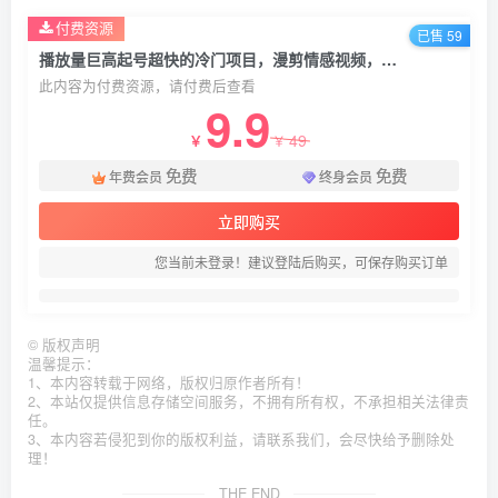
付费资源
已售 59
播放量巨高起号超快的冷门项目，漫剪情感视频，可多平台矩阵操作，轻松日入1000+【揭秘】
此内容为付费资源，请付费后查看
9.9
49
￥
￥
免费
免费
年费会员
终身会员
立即购买
您当前未登录！建议登陆后购买，可保存购买订单
©
版权声明
温馨提示：
1、本内容转载于网络，版权归原作者所有！
2、本站仅提供信息存储空间服务，不拥有所有权，不承担相关法律责
任。
3、本内容若侵犯到你的版权利益，请联系我们，会尽快给予删除处
理！
THE END