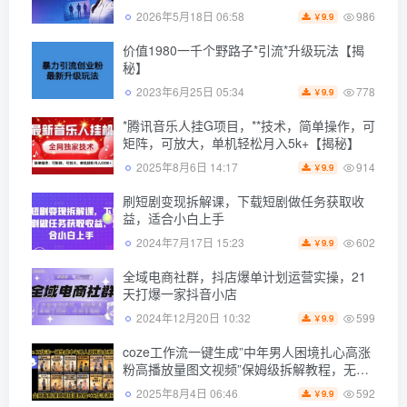
986
2026年5月18日 06:58
9.9
￥
价值1980一千个野路子*引流*升级玩法【揭
秘】
778
2023年6月25日 05:34
9.9
￥
*腾讯音乐人挂G项目，**技术，简单操作，可
矩阵，可放大，单机轻松月入5k+【揭秘】
914
2025年8月6日 14:17
9.9
￥
刷短剧变现拆解课，下载短剧做任务获取收
益，适合小白上手
602
2024年7月17日 15:23
9.9
￥
全域电商社群，抖店爆单计划运营实操，21
天打爆一家抖音小店
599
2024年12月20日 10:32
9.9
￥
coze工作流一键生成”中年男人困境扎心高涨
粉高播放量图文视频”保姆级拆解教程，无需
剪辑，无需拍摄写文案
592
2025年8月4日 06:46
9.9
￥