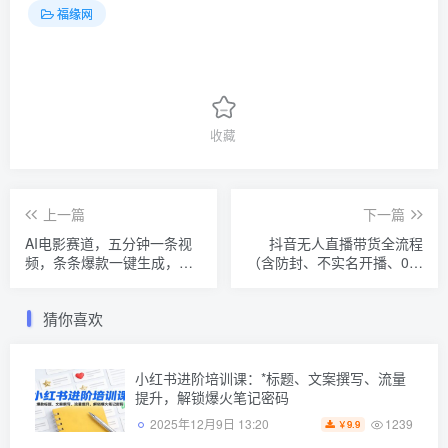
福缘网
收藏
上一篇
下一篇
AI电影赛道，五分钟一条视
抖音无人直播带货全流程
频，条条爆款一键生成，日
（含防封、不实名开播、0粉
入800＋
开播技术）全网独家，24小
时必出单
猜你喜欢
小红书进阶培训课：*标题、文案撰写、流量
提升，解锁爆火笔记密码
1239
2025年12月9日 13:20
9.9
￥