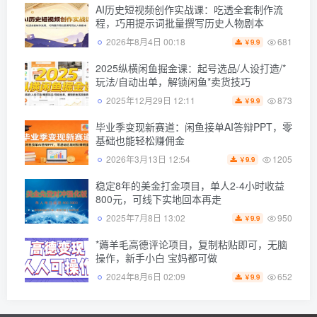
AI历史短视频创作实战课：吃透全套制作流
程，巧用提示词批量撰写历史人物剧本
681
2026年8月4日 00:18
9.9
￥
2025纵横闲鱼掘金课：起号选品/人设打造/*
玩法/自动出单，解锁闲鱼*卖货技巧
873
2025年12月29日 12:11
9.9
￥
毕业季变现新赛道：闲鱼接单AI答辩PPT，零
基础也能轻松赚佣金
1205
2026年3月13日 12:54
9.9
￥
稳定8年的美金打金项目，单人2-4小时收益
800元，可线下实地回本再走
950
2025年7月8日 13:02
9.9
￥
*薅羊毛高德评论项目，复制粘贴即可，无脑
操作，新手小白 宝妈都可做
652
2024年8月6日 02:09
9.9
￥