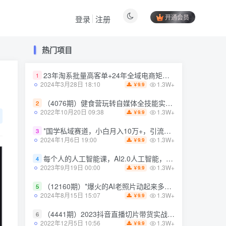
开通会员
登录
注册
热门项目
热门项目
23年淘系批量高客单+24年全域电商矩阵，批量高客单线上课（109节课）
1
23年淘系批量高客单+24年全域电商矩阵，批量高客单线上课（109节课）
1
1.3W+
2024年3月28日 18:10
9.9
￥
1.3W+
2024年3月28日 18:10
9.9
￥
（4076期）健食营玩转自媒体全技能实操，从无到有到精通，零基础也能打造*IP
2
（4076期）健食营玩转自媒体全技能实操，从无到有到精通，零基础也能打造*IP
2
1.3W+
2022年10月20日 09:38
9.9
￥
1.3W+
2022年10月20日 09:38
9.9
￥
*国学私域赛道，小白月入10万+，引流+转化完整流程【揭秘】
3
*国学私域赛道，小白月入10万+，引流+转化完整流程【揭秘】
3
1.3W+
2024年1月6日 19:00
9.9
￥
1.3W+
2024年1月6日 19:00
9.9
￥
每个人的人工智能课，AI2.0人工智能，零基础入门
4
每个人的人工智能课，AI2.0人工智能，零基础入门
4
1.3W+
2023年9月19日 00:00
9.9
￥
1.3W+
2023年9月19日 00:00
9.9
￥
（12160期）*爆火的AI老照片动起来多重变现教程，蹭热点日赚3000+，内含免费工具
5
（12160期）*爆火的AI老照片动起来多重变现教程，蹭热点日赚3000+，内含免费工具
5
1.3W+
2024年8月15日 15:07
9.9
￥
1.3W+
2024年8月15日 15:07
9.9
￥
（4441期）2023抖音直播切片带货实战，0基础+零资源+零经验 月入10W+借力IP实现躺赚
6
（4441期）2023抖音直播切片带货实战，0基础+零资源+零经验 月入10W+借力IP实现躺赚
6
1.3W+
2022年12月5日 10:56
9.9
￥
1.3W+
2022年12月5日 10:56
9.9
￥