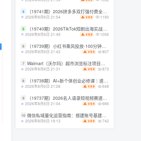
1032
2026年8月6日 21:59
9.9
￥
（19741期）2026拼多多双打强付费全攻略-62期；成本推广加托管双剑合璧，系统讲解7种付费玩法优劣势与选择策略
4
（19741期）2026拼多多双打强付费全攻略-62期；成本推广加托管双剑合璧，系统讲解7种付费玩法优劣势与选择策略
4
1190
2026年8月6日 21:54
9.9
￥
1190
2026年8月6日 21:54
9.9
￥
（19740期）2026TikTok短剧出海实战课：IAA广告分账×IAP付费变现×账号搭建×平台规则×双轨爆发×回款全流程
5
（19740期）2026TikTok短剧出海实战课：IAA广告分账×IAP付费变现×账号搭建×平台规则×双轨爆发×回款全流程
5
1056
2026年8月6日 21:49
9.9
￥
1056
2026年8月6日 21:49
9.9
￥
（19739期）小红书乘风投放-100分钟实操课｜开户返点·标准投搭建·莱卡定向，新店建模撬动笔记自然流量全套教学
6
（19739期）小红书乘风投放-100分钟实操课｜开户返点·标准投搭建·莱卡定向，新店建模撬动笔记自然流量全套教学
6
807
2026年8月6日 21:43
9.9
￥
807
2026年8月6日 21:43
9.9
￥
Walmart（沃尔玛）超市浏览标注项目，单账号日收益20+单电脑日收益可达800+带分佣机制【揭秘】
7
Walmart（沃尔玛）超市浏览标注项目，单账号日收益20+单电脑日收益可达800+带分佣机制【揭秘】
7
873
2026年8月6日 21:31
9.9
￥
873
2026年8月6日 21:31
9.9
￥
（19738期）AI+新个体创业必修课｜道法术器｜商业逻辑·小红书流量·AI智能体｜低成本打造个人变现小生意全套教学
8
（19738期）AI+新个体创业必修课｜道法术器｜商业逻辑·小红书流量·AI智能体｜低成本打造个人变现小生意全套教学
8
648
2026年8月6日 21:28
9.9
￥
648
2026年8月6日 21:28
9.9
￥
（19737期）2026名人语录短视频赛道全攻略；从文案撰写到声音克隆部署，系统掌握涨粉变现双赢制作技术
9
（19737期）2026名人语录短视频赛道全攻略；从文案撰写到声音克隆部署，系统掌握涨粉变现双赢制作技术
9
666
2026年8月6日 21:04
9.9
￥
666
2026年8月6日 21:04
9.9
￥
微信私域量化运营指南：搭建账号基建打造热号，脱敏风控规避运营各类高危风险
10
微信私域量化运营指南：搭建账号基建打造热号，脱敏风控规避运营各类高危风险
10
742
2026年8月6日 19:13
9.9
￥
742
2026年8月6日 19:13
9.9
￥