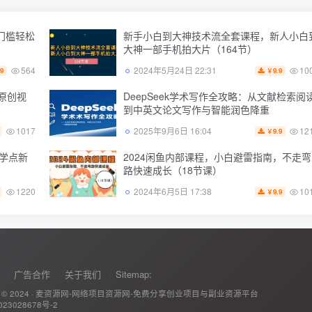
门槛轻松
新手小白到大神技术流全套课程，新人小白
大神一部手机拍大片（164节）
564
10
2024年5月24日 22:31
.9
9.9
￥
条原创视
DeepSeek学术写作全攻略：从文献检索阅
到中英文论文写作与智能润色降重
1017
12
2025年9月6日 16:04
9.9
￥
4学点新
2024闲鱼内部课程，小白避雷指南，不走弯
路快速成长（18节课）
1220
10
2024年6月5日 17:38
9.9
￥
广告合作
关于我们
Sitemap:
 © 2024 ·
麦资源网-网络项目资源网-免费分享创业项目与副业资源平台
23028678号-2