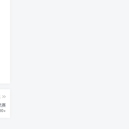
篇
坑赛
0+