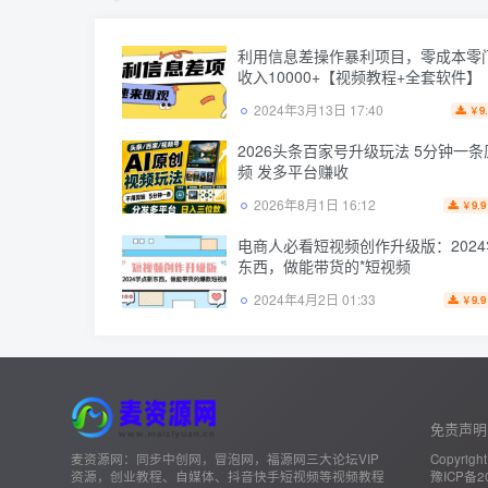
利用信息差操作暴利项目，零成本零
收入10000+【视频教程+全套软件】
2024年3月13日 17:40
9
￥
2026头条百家号升级玩法 5分钟一
频 发多平台赚收
2026年8月1日 16:12
9.9
￥
电商人必看短视频创作升级版：202
东西，做能带货的*短视频
2024年4月2日 01:33
9.9
￥
免责声明
麦资源网：同步中创网，冒泡网，福源网三大论坛VIP
Copyright
资源，创业教程、自媒体、抖音快手短视频等视频教程
豫ICP备20