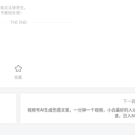
担相关法律责任。
给予删除处理！
THE END
收藏
下一
视频号AI生成伤感文案，一分钟一个视频，小白最好的入
道，日入50