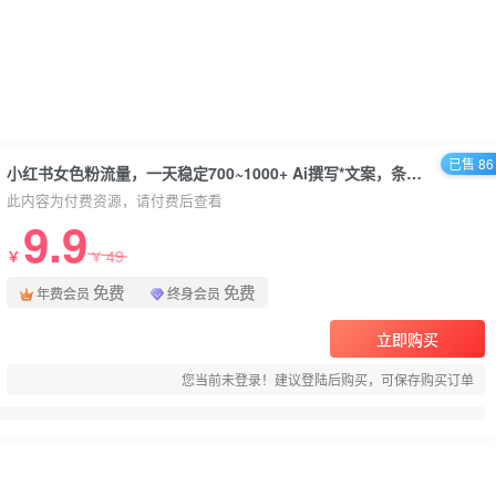
已售 86
小红书女色粉流量，一天稳定700~1000+ Ai撰写*文案，条条火爆+高粘性引流养回头客
此内容为付费资源，请付费后查看
9.9
49
￥
￥
免费
免费
年费会员
终身会员
立即购买
您当前未登录！建议登陆后购买，可保存购买订单