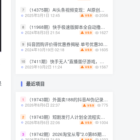
（14375期）AI头条视频变现：AI原创搬运玩法，无需剪辑，多平台发布，单号日入30-300
7
（14375期）AI头条视频变现：AI原创搬运玩法，无需剪辑，多平台发布，单号日入30-300
7
2056
2025年3月1日 12:45
9.9
￥
2056
2025年3月1日 12:45
9.9
￥
（11968期）快手极速版脚本全自动撸金看广告、刷视频单号收益50＋可批量操作
8
（11968期）快手极速版脚本全自动撸金看广告、刷视频单号收益50＋可批量操作
8
1627
2024年8月3日 21:54
9.9
￥
1627
2024年8月3日 21:54
9.9
￥
抖音团购评价得优惠券揭秘 单号优惠30-50 详细教程
9
抖音团购评价得优惠券揭秘 单号优惠30-50 详细教程
9
1605
2024年10月19日 02:18
9.9
￥
1605
2024年10月19日 02:18
9.9
￥
（7411期）快手无人*直播蛋仔游戏，一天收入700+流程简单人人可做（送10G素材）
10
（7411期）快手无人*直播蛋仔游戏，一天收入700+流程简单人人可做（送10G素材）
不
10
1567
2023年10月2日 11:24
9.9
￥
1567
2023年10月2日 11:24
9.9
￥
是
最近项目
最近项目
（19743期）外面卖188的抖音AI伪记录片赛道掘金全攻略；从选题到发布十一大环节拆解，零基础也能做出高流量真实感内容
1
（19743期）外面卖188的抖音AI伪记录片赛道掘金全攻略；从选题到发布十一大环节拆解，零基础也能做出高流量真实感内容
1
775
2026年8月6日 22:37
9.9
￥
775
2026年8月6日 22:37
9.9
￥
（19743期）短剧发行人计划全流程实操教程；从账号*到选剧剪辑再到发布技巧，零基础也能快速上手出单
2
（19743期）短剧发行人计划全流程实操教程；从账号*到选剧剪辑再到发布技巧，零基础也能快速上手出单
2
1004
2026年8月6日 22:06
9.9
￥
1004
2026年8月6日 22:06
9.9
￥
（19742期）2026淘宝从零*2.0第85期；主推款五项高权重初始设置，改销量评晒秒单快速破零积累基础权重
3
（19742期）2026淘宝从零*2.0第85期；主推款五项高权重初始设置，改销量评晒秒单快速破零积累基础权重
3
1032
2026年8月6日 21:59
9.9
￥