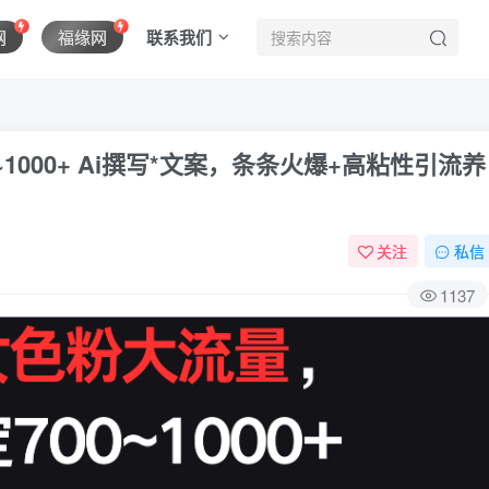
联系我们
网
福缘网
1000+ Ai撰写*文案，条条火爆+高粘性引流养
关注
私信
1137