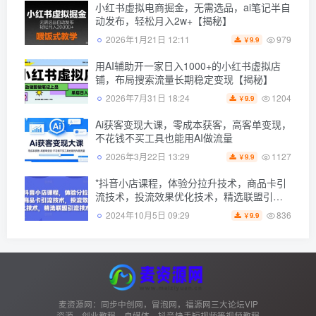
小红书虚拟电商掘金，无需选品，ai笔记半自
动发布，轻松月入2w+【揭秘】
979
2026年1月21日 12:11
9.9
￥
用AI辅助开一家日入1000+的小红书虚拟店
铺，布局搜索流量长期稳定变现【揭秘】
1204
2026年7月31日 18:24
9.9
￥
Ai获客变现大课，零成本获客，高客单变现，
不花钱不买工具也能用AI做流量
1127
2026年3月22日 13:29
9.9
￥
*抖音小店课程，体验分拉升技术，商品卡引
流技术，投流效果优化技术，精选联盟引流
技术
836
2024年10月5日 09:29
9.9
￥
麦资源网：同步中创网，冒泡网，福源网三大论坛VIP
资源，创业教程、自媒体、抖音快手短视频等视频教程