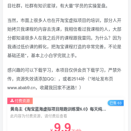
目社群，社群有知识星球，有大量*学员的实操复盘。
当然，市面上很多人也在开淘宝虚拟项目的培训，部分人开
始拷贝我课程的内容去洗课，我相信看过我课程的人，大部
分都知道很多人在我之后开的课程跟我雷同。为什么？因为
我通过低价课的孵化，把淘宝课程打造的非常完善，不论是
基础还是*，基本上小白学完就上手。
感兴趣的可以下载学习，本项目仅供会员下载学习，严禁外
传，资源失效请添加QQ：，或者2514补（*地址发布页
www.abab9.cn，收藏我回家不迷路！）
付费资源
已售 63
黄岛主《淘宝蓝海虚拟项目陪跑训练营6.0》每天纯利润200到1000+纯实战课
此内容为付费资源，请付费后查看
9.9
49
￥
￥