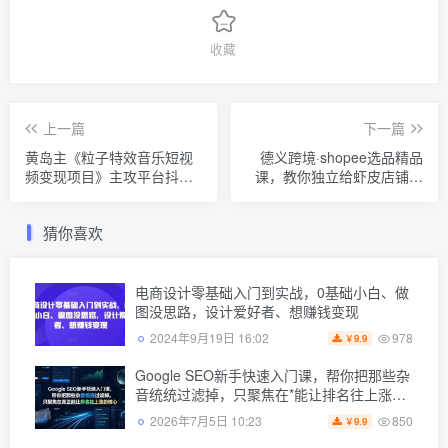
收藏
上一篇
下一篇
黄岛主《粒子特效音乐短视
德义跨境·shopee选品精品
频变现项目》主攻平台抖
课，教你独立给虾皮店铺选
音、快手、视频号多种变现
品，能够独立打理虾皮店铺
方法
猜你喜欢
电商设计零基础入门到实战，0基础小白、做
图没思路，设计爱好者、想赚钱变现
978
2024年9月19日 16:02
9.9
￥
Google SEO新手快速入门课，帮你把那些杂
音统统过滤掉，只聚焦在*能让排名往上涨的*
动作【原创双语字幕】
850
2026年7月5日 10:23
9.9
￥