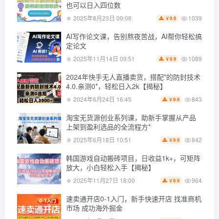
也可以日入四位数
1039
2025年8月23日 09:06
9.9
￥
AI写作论文课，告别熬夜苦战，AI帮你轻松搞
定论文
1089
2025年11月14日 09:51
9.9
￥
2024年快手无人直播卖货，搭配*的防封技术
4.0.亲测0*，轻松日入2k【揭秘】
843
2024年6月24日 16:45
9.9
￥
淘宝无货源创业系列课，助新手掌握从产品
上架到盈利选品的全流程方*
842
2025年6月18日 10:51
9.9
￥
韩国游戏自动搬砖项目，日收益1k+，可矩阵
放大，小白轻松入手【揭秘】
964
2025年11月27日 18:00
9.9
￥
速卖通开店0-1入门，新手快速开店 找准商机
市场 成功海外掘金