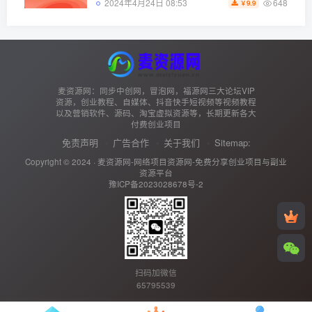
648
2024年4月24日 08:53
9.9
￥
麦资源网：同步中创网，冒泡网，福源网三大论坛VIP
资源，创业教程、自媒体、抖音快手短视频等视频教程
以及营销软件、源码、淘宝虚拟资源等，长期更新各大
付费创业项目
免责声明
广告合作
关于我们
Sitemap:
Copyright © 2024 ·
麦资源网-网络项目资源网-免费分享创业项目与副业
资源平台
豫ICP备2023028678号-2
扫码加微信
65795539