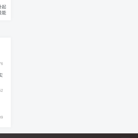
升起
技能
76
实
52
09