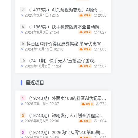
（14375期）AI头条视频变现：AI原创搬运玩法，无需剪辑，多平台发布，单号日入30-300
7
（14375期）AI头条视频变现：AI原创搬运玩法，无需剪辑，多平台发布，单号日入30-300
7
2056
2025年3月1日 12:45
9.9
￥
2056
2025年3月1日 12:45
9.9
￥
（11968期）快手极速版脚本全自动撸金看广告、刷视频单号收益50＋可批量操作
8
（11968期）快手极速版脚本全自动撸金看广告、刷视频单号收益50＋可批量操作
8
1627
2024年8月3日 21:54
9.9
￥
1627
2024年8月3日 21:54
9.9
￥
抖音团购评价得优惠券揭秘 单号优惠30-50 详细教程
9
抖音团购评价得优惠券揭秘 单号优惠30-50 详细教程
9
1605
2024年10月19日 02:18
9.9
￥
1605
2024年10月19日 02:18
9.9
￥
（7411期）快手无人*直播蛋仔游戏，一天收入700+流程简单人人可做（送10G素材）
10
（7411期）快手无人*直播蛋仔游戏，一天收入700+流程简单人人可做（送10G素材）
10
1567
2023年10月2日 11:24
9.9
￥
1567
2023年10月2日 11:24
9.9
￥
最近项目
最近项目
（19743期）外面卖188的抖音AI伪记录片赛道掘金全攻略；从选题到发布十一大环节拆解，零基础也能做出高流量真实感内容
1
（19743期）外面卖188的抖音AI伪记录片赛道掘金全攻略；从选题到发布十一大环节拆解，零基础也能做出高流量真实感内容
1
774
2026年8月6日 22:37
9.9
￥
774
2026年8月6日 22:37
9.9
￥
（19743期）短剧发行人计划全流程实操教程；从账号*到选剧剪辑再到发布技巧，零基础也能快速上手出单
2
（19743期）短剧发行人计划全流程实操教程；从账号*到选剧剪辑再到发布技巧，零基础也能快速上手出单
2
1004
2026年8月6日 22:06
9.9
￥
1004
2026年8月6日 22:06
9.9
￥
（19742期）2026淘宝从零*2.0第85期；主推款五项高权重初始设置，改销量评晒秒单快速破零积累基础权重
3
（19742期）2026淘宝从零*2.0第85期；主推款五项高权重初始设置，改销量评晒秒单快速破零积累基础权重
3
1032
2026年8月6日 21:59
9.9
￥