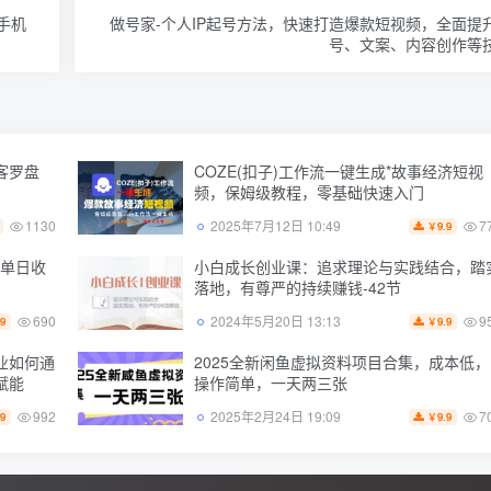
手机
做号家-个人IP起号方法，快速打造爆款短视频，全面提
号、文案、内容创作等
客罗盘
COZE(扣子)工作流一键生成*故事经济短视
频，保姆级教程，零基础快速入门
1130
7
2025年7月12日 10:49
9.9
￥
测单日收
小白成长创业课：追求理论与实践结合，踏
落地，有尊严的持续赚钱-42节
690
9
2024年5月20日 13:13
.9
9.9
￥
业如何通
2025全新闲鱼虚拟资料项目合集，成本低，
赋能
操作简单，一天两三张
992
7
2025年2月24日 19:09
.9
9.9
￥