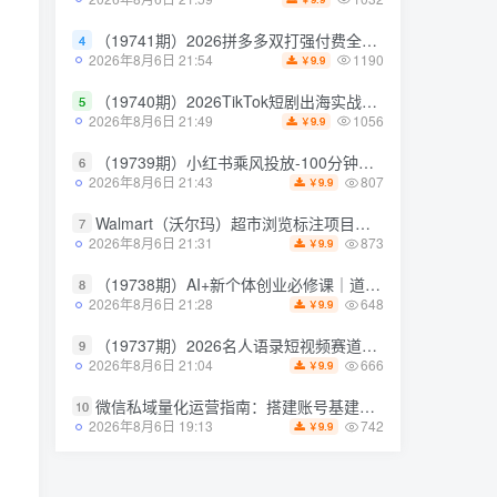
1032
2026年8月6日 21:59
9.9
￥
（19741期）2026拼多多双打强付费全攻略-62期；成本推广加托管双剑合璧，系统讲解7种付费玩法优劣势与选择策略
4
（19741期）2026拼多多双打强付费全攻略-62期；成本推广加托管双剑合璧，系统讲解7种付费玩法优劣势与选择策略
4
1190
2026年8月6日 21:54
9.9
￥
1190
2026年8月6日 21:54
9.9
￥
（19740期）2026TikTok短剧出海实战课：IAA广告分账×IAP付费变现×账号搭建×平台规则×双轨爆发×回款全流程
5
（19740期）2026TikTok短剧出海实战课：IAA广告分账×IAP付费变现×账号搭建×平台规则×双轨爆发×回款全流程
5
1056
2026年8月6日 21:49
9.9
￥
1056
2026年8月6日 21:49
9.9
￥
（19739期）小红书乘风投放-100分钟实操课｜开户返点·标准投搭建·莱卡定向，新店建模撬动笔记自然流量全套教学
6
（19739期）小红书乘风投放-100分钟实操课｜开户返点·标准投搭建·莱卡定向，新店建模撬动笔记自然流量全套教学
6
807
2026年8月6日 21:43
9.9
￥
807
2026年8月6日 21:43
9.9
￥
Walmart（沃尔玛）超市浏览标注项目，单账号日收益20+单电脑日收益可达800+带分佣机制【揭秘】
7
Walmart（沃尔玛）超市浏览标注项目，单账号日收益20+单电脑日收益可达800+带分佣机制【揭秘】
7
873
2026年8月6日 21:31
9.9
￥
873
2026年8月6日 21:31
9.9
￥
（19738期）AI+新个体创业必修课｜道法术器｜商业逻辑·小红书流量·AI智能体｜低成本打造个人变现小生意全套教学
8
（19738期）AI+新个体创业必修课｜道法术器｜商业逻辑·小红书流量·AI智能体｜低成本打造个人变现小生意全套教学
8
648
2026年8月6日 21:28
9.9
￥
648
2026年8月6日 21:28
9.9
￥
（19737期）2026名人语录短视频赛道全攻略；从文案撰写到声音克隆部署，系统掌握涨粉变现双赢制作技术
9
（19737期）2026名人语录短视频赛道全攻略；从文案撰写到声音克隆部署，系统掌握涨粉变现双赢制作技术
9
666
2026年8月6日 21:04
9.9
￥
666
2026年8月6日 21:04
9.9
￥
微信私域量化运营指南：搭建账号基建打造热号，脱敏风控规避运营各类高危风险
10
微信私域量化运营指南：搭建账号基建打造热号，脱敏风控规避运营各类高危风险
10
742
2026年8月6日 19:13
9.9
￥
742
2026年8月6日 19:13
9.9
￥