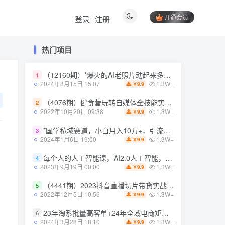
开通会员
登录
注册
热门项目
热门项目
（12160期）*爆火的AI老照片动起来多重变现教程，蹭热点日赚3000+，内含免费工具
1
（12160期）*爆火的AI老照片动起来多重变现教程，蹭热点日赚3000+，内含免费工具
1
1.3W+
2024年8月15日 15:07
9.9
￥
1.3W+
2024年8月15日 15:07
9.9
￥
（4076期）健食营玩转自媒体全技能实操，从无到有到精通，零基础也能打造*IP
2
（4076期）健食营玩转自媒体全技能实操，从无到有到精通，零基础也能打造*IP
2
1.3W+
2022年10月20日 09:38
9.9
￥
1.3W+
2022年10月20日 09:38
9.9
￥
*国学私域赛道，小白月入10万+，引流+转化完整流程【揭秘】
3
*国学私域赛道，小白月入10万+，引流+转化完整流程【揭秘】
3
1.3W+
2024年1月6日 19:00
9.9
￥
1.3W+
2024年1月6日 19:00
9.9
￥
每个人的人工智能课，AI2.0人工智能，零基础入门
4
每个人的人工智能课，AI2.0人工智能，零基础入门
4
1.3W+
2023年9月19日 00:00
9.9
￥
1.3W+
2023年9月19日 00:00
9.9
￥
（4441期）2023抖音直播切片带货实战，0基础+零资源+零经验 月入10W+借力IP实现躺赚
5
（4441期）2023抖音直播切片带货实战，0基础+零资源+零经验 月入10W+借力IP实现躺赚
5
1.3W+
2022年12月5日 10:56
9.9
￥
1.3W+
2022年12月5日 10:56
9.9
￥
23年淘系批量高客单+24年全域电商矩阵，批量高客单线上课（109节课）
6
23年淘系批量高客单+24年全域电商矩阵，批量高客单线上课（109节课）
6
1.3W+
2024年3月28日 18:10
9.9
￥
1.3W+
2024年3月28日 18:10
9.9
￥