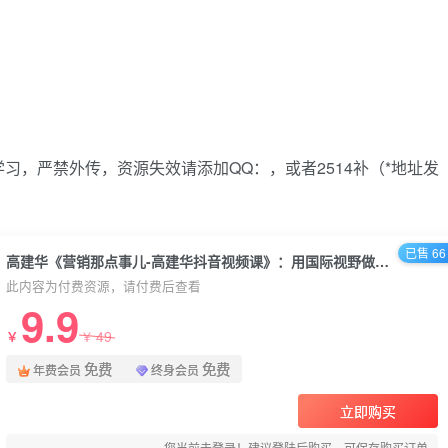
习，严禁外传，资源失效请添加QQ：，或者2514补（*地址发
已售 66
高建华《营销那点事儿-高建华抖音视频课》：用国际视野做中国营销
此内容为付费资源，请付费后查看
9.9
49
￥
￥
免费
免费
年费会员
终身会员
立即购买
您当前未登录！建议登陆后购买，可保存购买订单