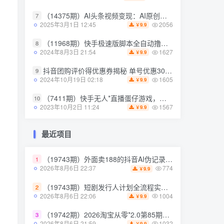
（14375期）AI头条视频变现：AI原创搬运玩法，无需剪辑，多平台发布，单号日入30-300
7
（14375期）AI头条视频变现：AI原创搬运玩法，无需剪辑，多平台发布，单号日入30-300
7
2056
2025年3月1日 12:45
9.9
￥
2056
2025年3月1日 12:45
9.9
￥
（11968期）快手极速版脚本全自动撸金看广告、刷视频单号收益50＋可批量操作
8
（11968期）快手极速版脚本全自动撸金看广告、刷视频单号收益50＋可批量操作
8
1627
2024年8月3日 21:54
9.9
￥
1627
2024年8月3日 21:54
9.9
￥
抖音团购评价得优惠券揭秘 单号优惠30-50 详细教程
9
抖音团购评价得优惠券揭秘 单号优惠30-50 详细教程
9
1605
2024年10月19日 02:18
9.9
￥
1605
2024年10月19日 02:18
9.9
￥
（7411期）快手无人*直播蛋仔游戏，一天收入700+流程简单人人可做（送10G素材）
10
（7411期）快手无人*直播蛋仔游戏，一天收入700+流程简单人人可做（送10G素材）
10
1567
2023年10月2日 11:24
9.9
￥
1567
2023年10月2日 11:24
9.9
￥
最近项目
最近项目
（19743期）外面卖188的抖音AI伪记录片赛道掘金全攻略；从选题到发布十一大环节拆解，零基础也能做出高流量真实感内容
1
（19743期）外面卖188的抖音AI伪记录片赛道掘金全攻略；从选题到发布十一大环节拆解，零基础也能做出高流量真实感内容
1
774
2026年8月6日 22:37
9.9
￥
774
2026年8月6日 22:37
9.9
￥
（19743期）短剧发行人计划全流程实操教程；从账号*到选剧剪辑再到发布技巧，零基础也能快速上手出单
2
（19743期）短剧发行人计划全流程实操教程；从账号*到选剧剪辑再到发布技巧，零基础也能快速上手出单
2
1004
2026年8月6日 22:06
9.9
￥
1004
2026年8月6日 22:06
9.9
￥
（19742期）2026淘宝从零*2.0第85期；主推款五项高权重初始设置，改销量评晒秒单快速破零积累基础权重
3
（19742期）2026淘宝从零*2.0第85期；主推款五项高权重初始设置，改销量评晒秒单快速破零积累基础权重
3
1032
2026年8月6日 21:59
9.9
￥