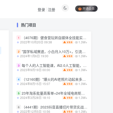
开通会员
登录
注册
热门项目
热门项目
（4076期）健食营玩转自媒体全技能实操，从无到有到精通，零基础也能打造*IP
1
（4076期）健食营玩转自媒体全技能实操，从无到有到精通，零基础也能打造*IP
1
1.3W+
2022年10月20日 09:38
9.9
￥
1.3W+
2022年10月20日 09:38
9.9
￥
*国学私域赛道，小白月入10万+，引流+转化完整流程【揭秘】
2
*国学私域赛道，小白月入10万+，引流+转化完整流程【揭秘】
2
1.3W+
2024年1月6日 19:00
9.9
￥
1.3W+
2024年1月6日 19:00
9.9
￥
每个人的人工智能课，AI2.0人工智能，零基础入门
3
每个人的人工智能课，AI2.0人工智能，零基础入门
3
1.3W+
2023年9月19日 00:00
9.9
￥
1.3W+
2023年9月19日 00:00
9.9
￥
（12160期）*爆火的AI老照片动起来多重变现教程，蹭热点日赚3000+，内含免费工具
4
（12160期）*爆火的AI老照片动起来多重变现教程，蹭热点日赚3000+，内含免费工具
4
1.3W+
2024年8月15日 15:07
9.9
￥
1.3W+
2024年8月15日 15:07
9.9
￥
23年淘系批量高客单+24年全域电商矩阵，批量高客单线上课（109节课）
5
23年淘系批量高客单+24年全域电商矩阵，批量高客单线上课（109节课）
5
1.3W+
2024年3月28日 18:10
9.9
￥
1.3W+
2024年3月28日 18:10
9.9
￥
（4441期）2023抖音直播切片带货实战，0基础+零资源+零经验 月入10W+借力IP实现躺赚
6
（4441期）2023抖音直播切片带货实战，0基础+零资源+零经验 月入10W+借力IP实现躺赚
6
1.3W+
2022年12月5日 10:56
9.9
￥
1.3W+
2022年12月5日 10:56
9.9
￥