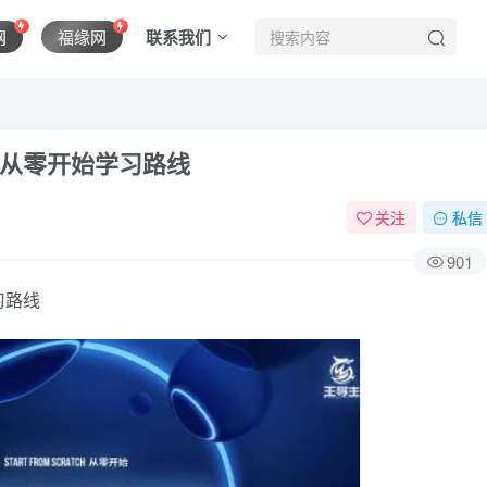
联系我们
网
福缘网
从零开始学习路线
关注
私信
901
习路线