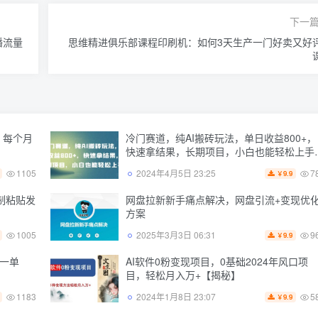
下一
播流量
思维精进俱乐部课程印刷机：如何3天生产一门好卖又好
，每个月
冷门赛道，纯AI搬砖玩法，单日收益800+，
快速拿结果，长期项目，小白也能轻松上手
【揭秘】
1105
7
2024年4月5日 23:25
9.9
￥
制粘贴发
网盘拉新新手痛点解决，网盘引流+变现优
方案
1005
9
2025年3月3日 06:31
9.9
￥
一单
AI软件0粉变现项目，0基础2024年风口项
目，轻松月入万+【揭秘】
1183
5
2024年1月8日 23:07
9.9
￥