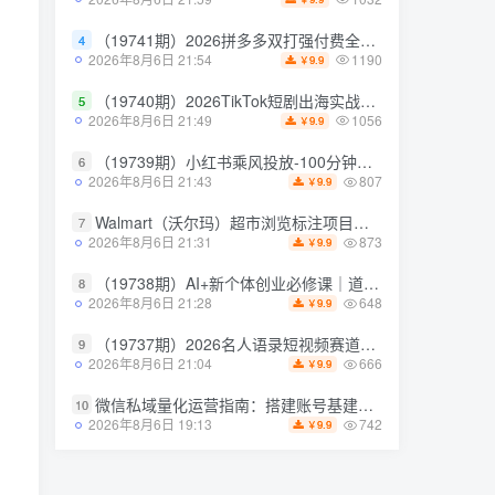
1032
2026年8月6日 21:59
9.9
￥
（19741期）2026拼多多双打强付费全攻略-62期；成本推广加托管双剑合璧，系统讲解7种付费玩法优劣势与选择策略
4
（19741期）2026拼多多双打强付费全攻略-62期；成本推广加托管双剑合璧，系统讲解7种付费玩法优劣势与选择策略
4
1190
2026年8月6日 21:54
9.9
￥
1190
2026年8月6日 21:54
9.9
￥
（19740期）2026TikTok短剧出海实战课：IAA广告分账×IAP付费变现×账号搭建×平台规则×双轨爆发×回款全流程
5
（19740期）2026TikTok短剧出海实战课：IAA广告分账×IAP付费变现×账号搭建×平台规则×双轨爆发×回款全流程
5
1056
2026年8月6日 21:49
9.9
￥
1056
2026年8月6日 21:49
9.9
￥
（19739期）小红书乘风投放-100分钟实操课｜开户返点·标准投搭建·莱卡定向，新店建模撬动笔记自然流量全套教学
6
（19739期）小红书乘风投放-100分钟实操课｜开户返点·标准投搭建·莱卡定向，新店建模撬动笔记自然流量全套教学
6
807
2026年8月6日 21:43
9.9
￥
807
2026年8月6日 21:43
9.9
￥
Walmart（沃尔玛）超市浏览标注项目，单账号日收益20+单电脑日收益可达800+带分佣机制【揭秘】
7
Walmart（沃尔玛）超市浏览标注项目，单账号日收益20+单电脑日收益可达800+带分佣机制【揭秘】
7
873
2026年8月6日 21:31
9.9
￥
873
2026年8月6日 21:31
9.9
￥
（19738期）AI+新个体创业必修课｜道法术器｜商业逻辑·小红书流量·AI智能体｜低成本打造个人变现小生意全套教学
8
（19738期）AI+新个体创业必修课｜道法术器｜商业逻辑·小红书流量·AI智能体｜低成本打造个人变现小生意全套教学
8
648
2026年8月6日 21:28
9.9
￥
648
2026年8月6日 21:28
9.9
￥
（19737期）2026名人语录短视频赛道全攻略；从文案撰写到声音克隆部署，系统掌握涨粉变现双赢制作技术
9
（19737期）2026名人语录短视频赛道全攻略；从文案撰写到声音克隆部署，系统掌握涨粉变现双赢制作技术
9
666
2026年8月6日 21:04
9.9
￥
666
2026年8月6日 21:04
9.9
￥
微信私域量化运营指南：搭建账号基建打造热号，脱敏风控规避运营各类高危风险
10
微信私域量化运营指南：搭建账号基建打造热号，脱敏风控规避运营各类高危风险
10
742
2026年8月6日 19:13
9.9
￥
742
2026年8月6日 19:13
9.9
￥