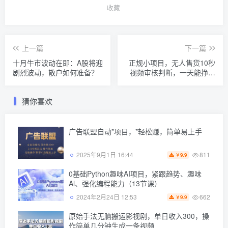
收藏
上一篇
下一篇
十月牛市波动在即：A股将迎
正规小项目，无人售货10秒
剧烈波动，散户如何准备？
视频审核判断，一天能挣个
几十上百块！
猜你喜欢
广告联盟自动*项目，*轻松赚，简单易上手
811
2025年9月1日 16:44
9.9
￥
0基础Python趣味AI项目，紧跟趋势、趣味
Al、强化编程能力（13节课）
662
2024年2月24日 12:53
9.9
￥
原始手法无脑搬运影视剧，单日收入300，操
作简单几分钟生成一条视频