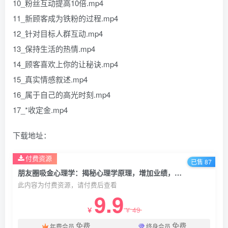
10_粉丝互动提高10倍.mp4
11_新顾客成为铁粉的过程.mp4
12_针对目标人群互动.mp4
13_保持生活的热情.mp4
14_顾客喜欢上你的让秘诀.mp4
15_真实情感叙述.mp4
16_属于自己的高光时刻.mp4
17_*收定金.mp4
下载地址：
付费资源
已售 87
朋友圈吸金心理学：揭秘心理学原理，增加业绩，打造个人IP与行业权威
此内容为付费资源，请付费后查看
9.9
49
￥
￥
免费
免费
年费会员
终身会员