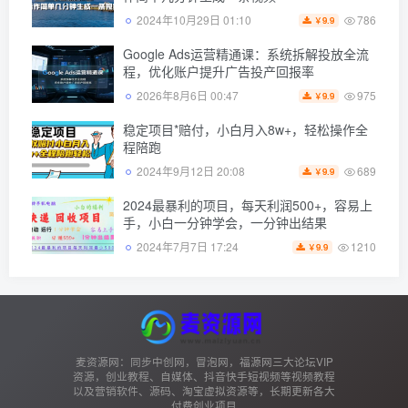
786
2024年10月29日 01:10
9.9
￥
Google Ads运营精通课：系统拆解投放全流
程，优化账户提升广告投产回报率
975
2026年8月6日 00:47
9.9
￥
稳定项目*赔付，小白月入8w+，轻松操作全
程陪跑
689
2024年9月12日 20:08
9.9
￥
2024最暴利的项目，每天利润500+，容易上
手，小白一分钟学会，一分钟出结果
1210
2024年7月7日 17:24
9.9
￥
麦资源网：同步中创网，冒泡网，福源网三大论坛VIP
资源，创业教程、自媒体、抖音快手短视频等视频教程
以及营销软件、源码、淘宝虚拟资源等，长期更新各大
付费创业项目