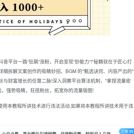
音平台一路“狂飙”涨粉，开启变现“钞能力”!*秘籍就在于匠心打
细拆解文案创作的吸睛妙招、BGM 的*甄选诀窍、内容产出的*
丝与财富增长的任督二脉!深入洞察平台算法机制，*拿捏流量密
，强势吸睛，狂揽粉丝，拓宽你的流量版图!
使用本教程所讲技术进行违法活动,如果将本教程所讲技术用于违
已售 88
小白必看，美女图片引流秘籍，日涨粉无数，轻松日入几张【揭秘】