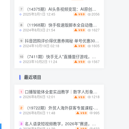
（14375期）AI头条视频变现：AI原创搬运玩法，无需剪辑，多平台发布，单号日入30-300
（14375期）AI头条视频变现：AI原创搬运玩法，无需剪辑，多平台发布，单号日入30-300
7
7
2056
2056
2025年3月1日 12:45
2025年3月1日 12:45
9.9
9.9
￥
￥
（11968期）快手极速版脚本全自动撸金看广告、刷视频单号收益50＋可批量操作
（11968期）快手极速版脚本全自动撸金看广告、刷视频单号收益50＋可批量操作
8
8
1627
1627
2024年8月3日 21:54
2024年8月3日 21:54
9.9
9.9
￥
￥
抖音团购评价得优惠券揭秘 单号优惠30-50 详细教程
抖音团购评价得优惠券揭秘 单号优惠30-50 详细教程
9
9
1605
1605
2024年10月19日 02:18
2024年10月19日 02:18
9.9
9.9
￥
￥
（7411期）快手无人*直播蛋仔游戏，一天收入700+流程简单人人可做（送10G素材）
（7411期）快手无人*直播蛋仔游戏，一天收入700+流程简单人人可做（送10G素材）
10
10
1567
1567
2023年10月2日 11:24
2023年10月2日 11:24
9.9
9.9
￥
￥
最近项目
最近项目
口播智能体全套实战教学｜数字人形象克隆、声音克隆、AI视频生成、文案改写、软件配置零基础落地课
口播智能体全套实战教学｜数字人形象克隆、声音克隆、AI视频生成、文案改写、软件配置零基础落地课
1
1
1218
1218
2026年8月6日 12:01
2026年8月6日 12:01
9.9
9.9
￥
￥
（19722期）外贸人海外获客专属课程-更新7月，讲解社媒账号运营AI矩阵玩法，，系统掌握海外客户开发全流程实战方法
（19722期）外贸人海外获客专属课程-更新7月，讲解社媒账号运营AI矩阵玩法，，系统掌握海外客户开发全流程实战方法
2
2
995
995
2026年8月6日 11:48
2026年8月6日 11:48
9.9
9.9
￥
￥
名人语录短视频教学，2026年*赛道，涨粉变现两不误
名人语录短视频教学，2026年*赛道，涨粉变现两不误
3
3
633
633
2026年8月6日 11:29
2026年8月6日 11:29
9.9
9.9
￥
￥