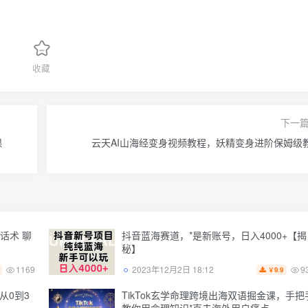
收藏
下一
课
云天AI山海经变身视频教程，妖精变身进阶保姆级
话术 聊
抖音蓝海赛道，*是新账号，日入4000+【揭
】
秘】
1169
9
2023年12月2日 18:12
9.9
￥
从0到3
TikTok玄学命理跨境出海双语掘金课，手把
教你用命理知识*直击海外用户痛点