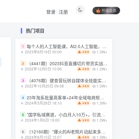
开通会员
登录
注册
热门项目
热门项目
每个人的人工智能课，AI2.0人工智能，零基础入门
每个人的人工智能课，AI2.0人工智能，零基础入门
1
1
1.3W+
1.3W+
2023年9月19日 00:00
2023年9月19日 00:00
9.9
9.9
￥
￥
（4441期）2023抖音直播切片带货实战，0基础+零资源+零经验 月入10W+借力IP实现躺赚
（4441期）2023抖音直播切片带货实战，0基础+零资源+零经验 月入10W+借力IP实现躺赚
2
2
1.3W+
1.3W+
2022年12月5日 10:56
2022年12月5日 10:56
9.9
9.9
￥
￥
（4076期）健食营玩转自媒体全技能实操，从无到有到精通，零基础也能打造*IP
（4076期）健食营玩转自媒体全技能实操，从无到有到精通，零基础也能打造*IP
3
3
1.3W+
1.3W+
2022年10月20日 09:38
2022年10月20日 09:38
9.9
9.9
￥
￥
23年淘系批量高客单+24年全域电商矩阵，批量高客单线上课（109节课）
23年淘系批量高客单+24年全域电商矩阵，批量高客单线上课（109节课）
4
4
1.3W+
1.3W+
2024年3月28日 18:10
2024年3月28日 18:10
9.9
9.9
￥
￥
*国学私域赛道，小白月入10万+，引流+转化完整流程【揭秘】
*国学私域赛道，小白月入10万+，引流+转化完整流程【揭秘】
5
5
1.3W+
1.3W+
2024年1月6日 19:00
2024年1月6日 19:00
9.9
9.9
￥
￥
（12160期）*爆火的AI老照片动起来多重变现教程，蹭热点日赚3000+，内含免费工具
（12160期）*爆火的AI老照片动起来多重变现教程，蹭热点日赚3000+，内含免费工具
6
6
1.3W+
1.3W+
2024年8月15日 15:07
2024年8月15日 15:07
9.9
9.9
￥
￥