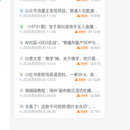
公众号流量主变现项目，普通人也能通过这个项目日入四位数（更新26年8月）
公众号流量主变现项目，普通人也能通过这个项目日入四位数（更新26年8月）
4
4
656
656
2026年8月6日 11:09
2026年8月6日 11:09
9.9
9.9
￥
￥
（19721期）宝子哥抖音快手无人直播课-2026年8月5更新｜从基础搭建到高阶起号，稳号防封技术，搭建自动化直播变现体系
（19721期）宝子哥抖音快手无人直播课-2026年8月5更新｜从基础搭建到高阶起号，稳号防封技术，搭建自动化直播变现体系
5
5
1208
1208
2026年8月6日 11:08
2026年8月6日 11:08
9.9
9.9
￥
￥
AI内容+GEO实战*，*掌握AI量产SOP与GEO分发机制【文档】
AI内容+GEO实战*，*掌握AI量产SOP与GEO分发机制【文档】
6
6
803
803
2026年8月6日 10:18
2026年8月6日 10:18
9.9
9.9
￥
￥
付费文章：佛学*弹，关于佛学，你只需要记住四个字
付费文章：佛学*弹，关于佛学，你只需要记住四个字
7
7
979
979
2026年8月6日 10:14
2026年8月6日 10:14
9.9
9.9
￥
￥
小红书卖职场英语资料，一单39.8，卖了2w+份，新手可快速上手
小红书卖职场英语资料，一单39.8，卖了2w+份，新手可快速上手
8
8
1228
1228
2026年8月6日 10:03
2026年8月6日 10:03
9.9
9.9
￥
￥
保姆级教程｜用AI*画布做沉浸式吃播，3步直接出片，*画布工作流，操作简单好上手
保姆级教程｜用AI*画布做沉浸式吃播，3步直接出片，*画布工作流，操作简单好上手
9
9
680
680
2026年8月6日 09:08
2026年8月6日 09:08
9.9
9.9
￥
￥
太香了！这款千问视频/图片去水印*，一键搞定烦人水印，本地完全免费，浏览器拓展插件
太香了！这款千问视频/图片去水印*，一键搞定烦人水印，本地完全免费，浏览器拓展插件
10
10
781
781
2026年8月6日 08:36
2026年8月6日 08:36
9.9
9.9
￥
￥