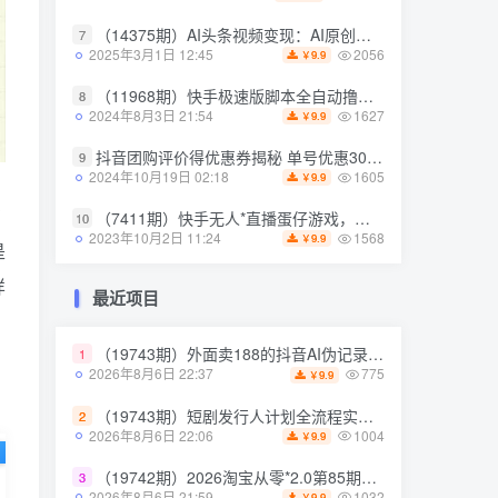
（14375期）AI头条视频变现：AI原创搬运玩法，无需剪辑，多平台发布，单号日入30-300
（14375期）AI头条视频变现：AI原创搬运玩法，无需剪辑，多平台发布，单号日入30-300
7
7
2056
2056
2025年3月1日 12:45
2025年3月1日 12:45
9.9
9.9
￥
￥
（11968期）快手极速版脚本全自动撸金看广告、刷视频单号收益50＋可批量操作
（11968期）快手极速版脚本全自动撸金看广告、刷视频单号收益50＋可批量操作
8
8
1627
1627
2024年8月3日 21:54
2024年8月3日 21:54
9.9
9.9
￥
￥
抖音团购评价得优惠券揭秘 单号优惠30-50 详细教程
抖音团购评价得优惠券揭秘 单号优惠30-50 详细教程
9
9
1605
1605
2024年10月19日 02:18
2024年10月19日 02:18
9.9
9.9
￥
￥
在
（7411期）快手无人*直播蛋仔游戏，一天收入700+流程简单人人可做（送10G素材）
（7411期）快手无人*直播蛋仔游戏，一天收入700+流程简单人人可做（送10G素材）
10
10
1568
1568
2023年10月2日 11:24
2023年10月2日 11:24
9.9
9.9
￥
￥
是
样
最近项目
最近项目
（19743期）外面卖188的抖音AI伪记录片赛道掘金全攻略；从选题到发布十一大环节拆解，零基础也能做出高流量真实感内容
（19743期）外面卖188的抖音AI伪记录片赛道掘金全攻略；从选题到发布十一大环节拆解，零基础也能做出高流量真实感内容
，
1
1
775
775
2026年8月6日 22:37
2026年8月6日 22:37
9.9
9.9
￥
￥
（19743期）短剧发行人计划全流程实操教程；从账号*到选剧剪辑再到发布技巧，零基础也能快速上手出单
（19743期）短剧发行人计划全流程实操教程；从账号*到选剧剪辑再到发布技巧，零基础也能快速上手出单
2
2
1004
1004
2026年8月6日 22:06
2026年8月6日 22:06
9.9
9.9
￥
￥
（19742期）2026淘宝从零*2.0第85期；主推款五项高权重初始设置，改销量评晒秒单快速破零积累基础权重
（19742期）2026淘宝从零*2.0第85期；主推款五项高权重初始设置，改销量评晒秒单快速破零积累基础权重
3
3
1032
1032
2026年8月6日 21:59
2026年8月6日 21:59
9.9
9.9
￥
￥