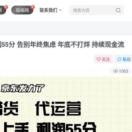
联系我们
网
福缘网
润55分 告别年终焦虑 年底不打烊 持续现金流
关注
私信
1063