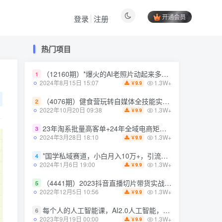
开通会员
登录
注册
热门项目
热门项目
（12160期）*爆火的AI老照片动起来多重变现教程，蹭热点日赚3000+，内含免费工具
（12160期）*爆火的AI老照片动起来多重变现教程，蹭热点日赚3000+，内含免费工具
1
1
1.3W+
1.3W+
2024年8月15日 15:07
2024年8月15日 15:07
9.9
9.9
￥
￥
（4076期）健食营玩转自媒体全技能实操，从无到有到精通，零基础也能打造*IP
（4076期）健食营玩转自媒体全技能实操，从无到有到精通，零基础也能打造*IP
2
2
1.3W+
1.3W+
2022年10月20日 09:38
2022年10月20日 09:38
9.9
9.9
￥
￥
23年淘系批量高客单+24年全域电商矩阵，批量高客单线上课（109节课）
23年淘系批量高客单+24年全域电商矩阵，批量高客单线上课（109节课）
3
3
1.3W+
1.3W+
2024年3月28日 18:10
2024年3月28日 18:10
9.9
9.9
￥
￥
*国学私域赛道，小白月入10万+，引流+转化完整流程【揭秘】
*国学私域赛道，小白月入10万+，引流+转化完整流程【揭秘】
4
4
1.3W+
1.3W+
2024年1月6日 19:00
2024年1月6日 19:00
9.9
9.9
￥
￥
（4441期）2023抖音直播切片带货实战，0基础+零资源+零经验 月入10W+借力IP实现躺赚
（4441期）2023抖音直播切片带货实战，0基础+零资源+零经验 月入10W+借力IP实现躺赚
5
5
1.3W+
1.3W+
2022年12月5日 10:56
2022年12月5日 10:56
9.9
9.9
￥
￥
每个人的人工智能课，AI2.0人工智能，零基础入门
每个人的人工智能课，AI2.0人工智能，零基础入门
6
6
1.3W+
1.3W+
2023年9月19日 00:00
2023年9月19日 00:00
9.9
9.9
￥
￥