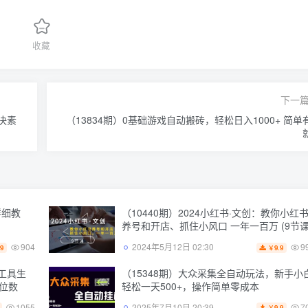
收藏
下一
决素
（13834期）0基础游戏自动搬砖，轻松日入1000+ 简单
详细教
（10440期）2024小红书·文创：教你小红
养号和开店、抓住小风口 一年一百万 (9节课
904
9
2024年5月12日 02:30
.9
9.9
￥
I工具生
（15348期）大众采集全自动玩法，新手小
位数
轻松一天500+，操作简单零成本
1055
7
2025年7月10日 20:39
9.9
￥