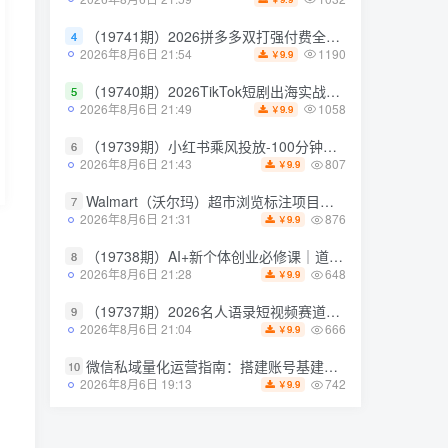
（19741期）2026拼多多双打强付费全攻略-62期；成本推广加托管双剑合璧，系统讲解7种付费玩法优劣势与选择策略
（19741期）2026拼多多双打强付费全攻略-62期；成本推广加托管双剑合璧，系统讲解7种付费玩法优劣势与选择策略
4
4
1190
1190
2026年8月6日 21:54
2026年8月6日 21:54
9.9
9.9
￥
￥
（19740期）2026TikTok短剧出海实战课：IAA广告分账×IAP付费变现×账号搭建×平台规则×双轨爆发×回款全流程
（19740期）2026TikTok短剧出海实战课：IAA广告分账×IAP付费变现×账号搭建×平台规则×双轨爆发×回款全流程
5
5
1058
1058
2026年8月6日 21:49
2026年8月6日 21:49
9.9
9.9
￥
￥
（19739期）小红书乘风投放-100分钟实操课｜开户返点·标准投搭建·莱卡定向，新店建模撬动笔记自然流量全套教学
（19739期）小红书乘风投放-100分钟实操课｜开户返点·标准投搭建·莱卡定向，新店建模撬动笔记自然流量全套教学
6
6
807
807
2026年8月6日 21:43
2026年8月6日 21:43
9.9
9.9
￥
￥
Walmart（沃尔玛）超市浏览标注项目，单账号日收益20+单电脑日收益可达800+带分佣机制【揭秘】
Walmart（沃尔玛）超市浏览标注项目，单账号日收益20+单电脑日收益可达800+带分佣机制【揭秘】
7
7
876
876
2026年8月6日 21:31
2026年8月6日 21:31
9.9
9.9
￥
￥
（19738期）AI+新个体创业必修课｜道法术器｜商业逻辑·小红书流量·AI智能体｜低成本打造个人变现小生意全套教学
（19738期）AI+新个体创业必修课｜道法术器｜商业逻辑·小红书流量·AI智能体｜低成本打造个人变现小生意全套教学
8
8
648
648
2026年8月6日 21:28
2026年8月6日 21:28
9.9
9.9
￥
￥
（19737期）2026名人语录短视频赛道全攻略；从文案撰写到声音克隆部署，系统掌握涨粉变现双赢制作技术
（19737期）2026名人语录短视频赛道全攻略；从文案撰写到声音克隆部署，系统掌握涨粉变现双赢制作技术
9
9
666
666
2026年8月6日 21:04
2026年8月6日 21:04
9.9
9.9
￥
￥
微信私域量化运营指南：搭建账号基建打造热号，脱敏风控规避运营各类高危风险
微信私域量化运营指南：搭建账号基建打造热号，脱敏风控规避运营各类高危风险
10
10
742
742
2026年8月6日 19:13
2026年8月6日 19:13
9.9
9.9
￥
￥