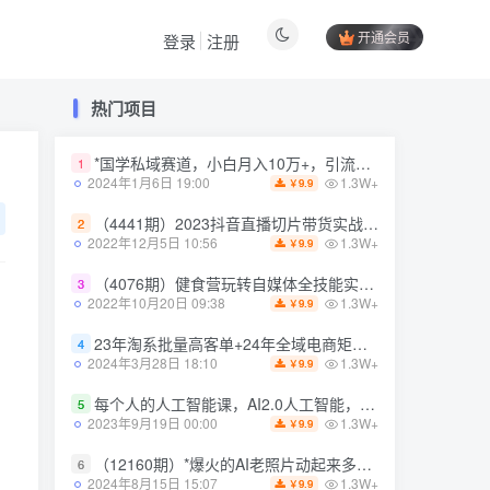
开通会员
登录
注册
热门项目
热门项目
*国学私域赛道，小白月入10万+，引流+转化完整流程【揭秘】
1
*国学私域赛道，小白月入10万+，引流+转化完整流程【揭秘】
1
1.3W+
2024年1月6日 19:00
9.9
￥
1.3W+
2024年1月6日 19:00
9.9
￥
（4441期）2023抖音直播切片带货实战，0基础+零资源+零经验 月入10W+借力IP实现躺赚
2
（4441期）2023抖音直播切片带货实战，0基础+零资源+零经验 月入10W+借力IP实现躺赚
2
1.3W+
2022年12月5日 10:56
9.9
￥
1.3W+
2022年12月5日 10:56
9.9
￥
（4076期）健食营玩转自媒体全技能实操，从无到有到精通，零基础也能打造*IP
3
（4076期）健食营玩转自媒体全技能实操，从无到有到精通，零基础也能打造*IP
3
1.3W+
2022年10月20日 09:38
9.9
￥
1.3W+
2022年10月20日 09:38
9.9
￥
23年淘系批量高客单+24年全域电商矩阵，批量高客单线上课（109节课）
4
23年淘系批量高客单+24年全域电商矩阵，批量高客单线上课（109节课）
4
1.3W+
2024年3月28日 18:10
9.9
￥
1.3W+
2024年3月28日 18:10
9.9
￥
每个人的人工智能课，AI2.0人工智能，零基础入门
5
每个人的人工智能课，AI2.0人工智能，零基础入门
5
1.3W+
2023年9月19日 00:00
9.9
￥
1.3W+
2023年9月19日 00:00
9.9
￥
（12160期）*爆火的AI老照片动起来多重变现教程，蹭热点日赚3000+，内含免费工具
6
（12160期）*爆火的AI老照片动起来多重变现教程，蹭热点日赚3000+，内含免费工具
6
1.3W+
2024年8月15日 15:07
9.9
￥
1.3W+
2024年8月15日 15:07
9.9
￥