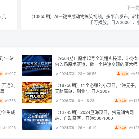
下一
入几
（13855期）AI一键生成动物搞笑视频，多平台发布，轻
千万播放，日入2000+，
到*一站
（9564期）魔术起号全流程实操课，带你如
何入场魔术赛道，做一个快速变现的魔术师
907
5
2024年3月23日 09:56
.9
9.9
￥
店开通流
（18756期）11个必赚的小项目，*赚元子，
整篇
无脑简单，副业*，日入300+
768
11
2026年6月6日 18:23
.9
9.9
￥
3分钟生成
（12743期）2024蓝海项目，搭建销售网
站，自动获客，日赚500-1000
1006
10
2024年9月26日 16:10
9.9
￥