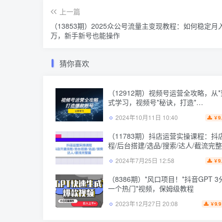
上一篇
（13853期）2025众公号流量主变现教程：如何稳定月
万，新手新号也能操作
猜你喜欢
（12912期）视频号运营全攻略，从*
式学习，视频号*秘诀，打造*…
2024年10月11日 10:40
9
￥
（11783期）抖店运营实操课程：抖
程/后台搭建/选品/搜索/达人/截流完
2024年7月25日 12:58
9
￥
（8386期）*风口项目！*抖音GPT 
一个热门*视频，保姆级教程
2023年12月27日 20:08
9.9
￥