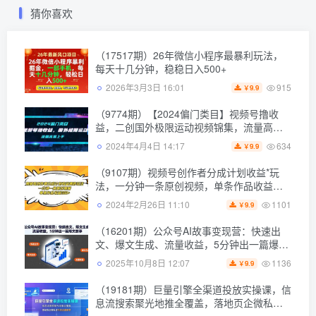
猜你喜欢
（17517期）26年微信小程序最暴利玩法，
每天十几分钟，稳稳日入500+
915
2026年3月3日 16:01
9.9
￥
（9774期）【2024偏门类目】视频号撸收
益，二创国外极限运动视频锦集，流量高易
上手
634
2024年4月4日 14:17
9.9
￥
（9107期）视频号创作者分成计划收益*玩
法，一分钟一条原创视频，单条作品收益
500+
1101
2024年2月26日 11:10
9.9
￥
（16201期）公众号AI故事变现营：快速出
文、爆文生成、流量收益，5分钟出一篇爆文
故事
1136
2025年10月8日 12:07
9.9
￥
（19181期）巨量引擎全渠道投放实操课，信
息流搜索聚光地推全覆盖，落地页企微私信
引流全套教学