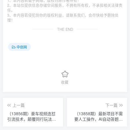
1、本内容转载于网络，版权归原作者所有！
2、本站仅提供信息存储空间服务，不拥有所有权，不承担相关法律责
任。
3、本内容若侵犯到你的版权利益，请联系我们，会尽快给予删除处
理！
THE END
中创网
收藏
上一篇
下一篇
（13856期）豪车视频连怼
（13858期）最新项目不需
引流技术，颠覆同行玩法，
要人工操作，AI自动答题，
可矩阵，轻松日引流300+创
轻松日入1000+彻底解放双
业粉
手！