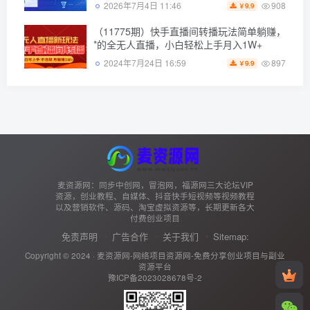
908
2026年7月4日 11:46
9.9
￥
（11775期）快手直播间转播玩法简单躺赚，
*的全无人直播，小白轻松上手月入1W+
897
2024年7月24日 16:59
9.9
￥
麦资源网：同步中创网，冒泡网，福源网三大论坛VIP
资源，创业教程、自媒体、抖音快手短视频等视频教程
以及营销软件、源码、淘宝虚拟资源等，长期更新各大
付费创业项目
免责声明
广告合作
关于我们
Sitemap:
Copyright © 2024 ·
麦资源网-网络项目资源网-免费分享创业项目与副业
资源平台
豫ICP备2023028678号-2