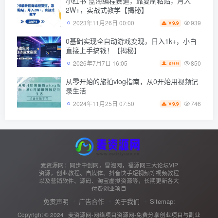
小红书*蓝海编程赛道，靠复制粘贴，月入
2W+，实战式教学【揭秘】
939
2023年11月26日 00:00
9.9
￥
0基础实现全自动游戏变现，日入1k+，小白
直接上手搞钱！【揭秘】
850
2026年7月7日 16:05
9.9
￥
从零开始的旅拍vlog指南，从0开始用视频记
录生活
746
2024年11月25日 07:50
9.9
￥
麦资源网：同步中创网，冒泡网，福源网三大论坛VIP
资源，创业教程、自媒体、抖音快手短视频等视频教程
以及营销软件、源码、淘宝虚拟资源等，长期更新各大
付费创业项目
免责声明
广告合作
关于我们
Sitemap:
Copyright © 2024 ·
麦资源网-网络项目资源网-免费分享创业项目与副业