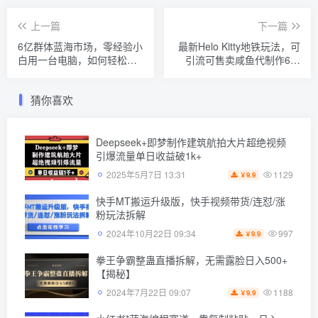
上一篇
下一篇
6亿群体蓝海市场，零经验小
最新Helo Kitty地铁玩法，可
白用一台电脑，如何轻松月
引流可售卖咸鱼代制作6到
入过w【揭秘】
20元不等【揭秘】
猜你喜欢
Deepseek+即梦制作建筑航拍大片超绝视频
引爆流量单日收益破1k+
1129
2025年5月7日 13:31
9.9
￥
快手MT搬运升级版，快手视频带货/连怼/涨
粉玩法拆解
997
2024年10月22日 09:34
9.9
￥
拳王争霸整蛊直播拆解，无需露脸日入500+
【揭秘】
1188
2024年7月22日 09:07
9.9
￥