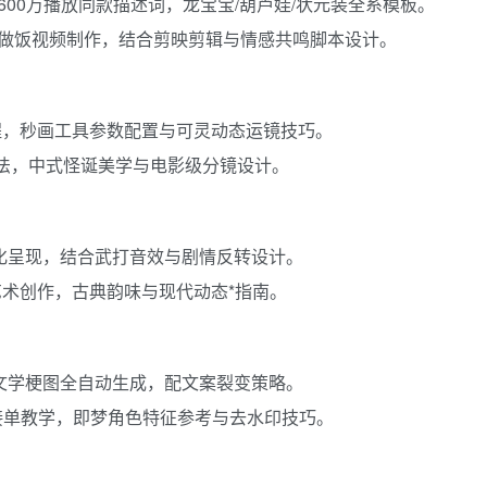
，600万播放同款描述词，龙宝宝/葫芦娃/状元装全系模板。
、做饭视频制作，结合剪映剪辑与情感共鸣脚本设计。
程，秒画工具参数配置与可灵动态运镜技巧。
玩法，中式怪诞美学与电影级分镜设计。
AI化呈现，结合武打音效与剧情反转设计。
艺术创作，古典韵味与现代动态*指南。
发疯文学梗图全自动生成，配文案裂变策略。
接单教学，即梦角色特征参考与去水印技巧。