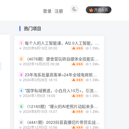
开通会员
登录
注册
热门项目
热门项目
每个人的人工智能课，AI2.0人工智能，零基础入门
1
每个人的人工智能课，AI2.0人工智能，零基础入门
1
1.3W+
2023年9月19日 00:00
9.9
￥
1.3W+
2023年9月19日 00:00
9.9
￥
（4076期）健食营玩转自媒体全技能实操，从无到有到精通，零基础也能打造*IP
2
（4076期）健食营玩转自媒体全技能实操，从无到有到精通，零基础也能打造*IP
2
1.3W+
2022年10月20日 09:38
9.9
￥
1.3W+
2022年10月20日 09:38
9.9
￥
23年淘系批量高客单+24年全域电商矩阵，批量高客单线上课（109节课）
3
23年淘系批量高客单+24年全域电商矩阵，批量高客单线上课（109节课）
3
1.3W+
2024年3月28日 18:10
9.9
￥
1.3W+
2024年3月28日 18:10
9.9
￥
*国学私域赛道，小白月入10万+，引流+转化完整流程【揭秘】
4
*国学私域赛道，小白月入10万+，引流+转化完整流程【揭秘】
4
1.3W+
2024年1月6日 19:00
9.9
￥
1.3W+
2024年1月6日 19:00
9.9
￥
（12160期）*爆火的AI老照片动起来多重变现教程，蹭热点日赚3000+，内含免费工具
5
（12160期）*爆火的AI老照片动起来多重变现教程，蹭热点日赚3000+，内含免费工具
5
1.3W+
2024年8月15日 15:07
9.9
￥
1.3W+
2024年8月15日 15:07
9.9
￥
（4441期）2023抖音直播切片带货实战，0基础+零资源+零经验 月入10W+借力IP实现躺赚
6
（4441期）2023抖音直播切片带货实战，0基础+零资源+零经验 月入10W+借力IP实现躺赚
6
1.3W+
2022年12月5日 10:56
9.9
￥
1.3W+
2022年12月5日 10:56
9.9
￥