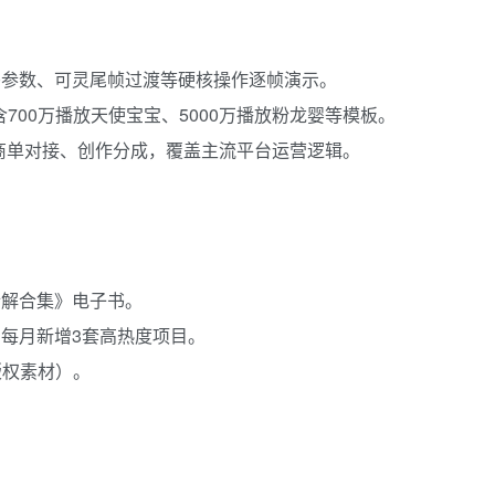
05120参数、可灵尾帧过渡等硬核操作逐帧演示。
，含700万播放天使宝宝、5000万播放粉龙婴等模板。
到商单对接、创作分成，覆盖主流平台运营逻辑。
目拆解合集》电子书。
，每月新增3套高热度项目。
版权素材）。