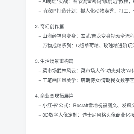
– AI萌娃*实战：春节流量密码“喊奶奶”教程
– 萌宠IP打造计划：拟人化动物走秀、打工
2. 奇幻创作篇
– 山海经神兽变身：玄武/青龙变身视频全流
– 万物成精系列：Q版草莓精、玫瑰精进阶
3. 生活场景重构篇
– 菜市场武林风云：菜市场大爷“功夫对决”
– 工笔画国风美学：唐朝侍女/清朝民女数字
4. 商业变现拓展篇
– 小红书*公式：Recraft雪地祝福图文、
– 3D数字人像定制：迪士尼风格头像商业化
—