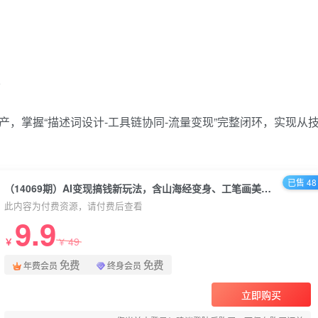
者
生产，掌握“描述词设计-工具链协同-流量变现”完整闭环，实现从
已售 48
（14069期）AI变现搞钱新玩法，含山海经变身、工笔画美女等，附工具与千万播放模板
此内容为付费资源，请付费后查看
9.9
49
￥
￥
免费
免费
年费会员
终身会员
立即购买