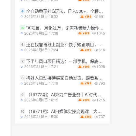
1172
2026年8月8日 18:55
9.9
￥
全自动番茄挂G玩法，日入300+，全程无需人工，一台电脑即可开展【揭秘】
4
全自动番茄挂G玩法，日入300+，全程无需人工，一台电脑即可开展【揭秘】
4
661
2026年8月8日 18:32
9.9
￥
661
2026年8月8日 18:32
9.9
￥
*Ai项目，月化过万，无需耗费精力操作，稳健实现每月增收
5
*Ai项目，月化过万，无需耗费精力操作，稳健实现每月增收
5
1045
2026年8月8日 17:38
9.9
￥
1045
2026年8月8日 17:38
9.9
￥
还在找靠谱线上副业？快手短剧项目，全程自动发布内容，不用熬夜做视频，轻松日入500+【揭秘】
6
还在找靠谱线上副业？快手短剧项目，全程自动发布内容，不用熬夜做视频，轻松日入500+【揭秘】
6
616
2026年8月8日 17:24
9.9
￥
616
2026年8月8日 17:24
9.9
￥
下半年风口项目精选：一部手机，保底日入500+，做就有收益，长期稳定！【揭秘】
7
下半年风口项目精选：一部手机，保底日入500+，做就有收益，长期稳定！【揭秘】
7
1028
2026年8月8日 17:21
9.9
￥
1028
2026年8月8日 17:21
9.9
￥
机器人自动接待买家自动发货，跟着系统学拼多多虚拟月入1-5W【揭秘】
8
机器人自动接待买家自动发货，跟着系统学拼多多虚拟月入1-5W【揭秘】
8
793
2026年8月8日 17:18
9.9
￥
793
2026年8月8日 17:18
9.9
￥
（19772期）AI算力广告业务｜AI时代个人或工作室新赛道
9
（19772期）AI算力广告业务｜AI时代个人或工作室新赛道
9
1215
2026年8月8日 16:15
9.9
￥
1215
2026年8月8日 16:15
9.9
￥
（19771期）AI自媒体实操变现课｜大白话教学，从短剧漫剧到动画制作，零基础也能掌握*内容创作与变现全流程
10
（19771期）AI自媒体实操变现课｜大白话教学，从短剧漫剧到动画制作，零基础也能掌握*内容创作与变现全流程
10
737
2026年8月8日 15:30
9.9
￥
737
2026年8月8日 15:30
9.9
￥