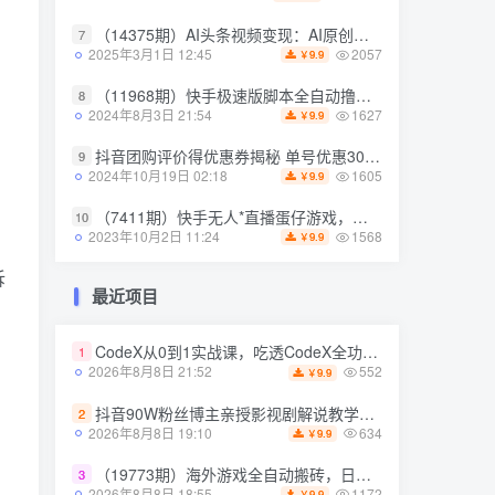
（14375期）AI头条视频变现：AI原创搬运玩法，无需剪辑，多平台发布，单号日入30-300
7
（14375期）AI头条视频变现：AI原创搬运玩法，无需剪辑，多平台发布，单号日入30-300
7
2057
2025年3月1日 12:45
9.9
￥
2057
2025年3月1日 12:45
9.9
￥
（11968期）快手极速版脚本全自动撸金看广告、刷视频单号收益50＋可批量操作
8
（11968期）快手极速版脚本全自动撸金看广告、刷视频单号收益50＋可批量操作
8
1627
2024年8月3日 21:54
9.9
￥
1627
2024年8月3日 21:54
9.9
￥
抖音团购评价得优惠券揭秘 单号优惠30-50 详细教程
9
抖音团购评价得优惠券揭秘 单号优惠30-50 详细教程
9
1605
2024年10月19日 02:18
9.9
￥
1605
2024年10月19日 02:18
9.9
￥
（7411期）快手无人*直播蛋仔游戏，一天收入700+流程简单人人可做（送10G素材）
10
（7411期）快手无人*直播蛋仔游戏，一天收入700+流程简单人人可做（送10G素材）
10
1568
2023年10月2日 11:24
9.9
￥
1568
2023年10月2日 11:24
9.9
￥
拆
最近项目
最近项目
CodeX从0到1实战课，吃透CodeX全功能，零基础AI开发实战，从部署到高阶项目一键落地
1
CodeX从0到1实战课，吃透CodeX全功能，零基础AI开发实战，从部署到高阶项目一键落地
1
552
2026年8月8日 21:52
9.9
￥
552
2026年8月8日 21:52
9.9
￥
抖音90W粉丝博主亲授影视剧解说教学，选剧选题+文案模板+AI指令+剪辑配音+封面全流程变现，解锁精选*收益
2
抖音90W粉丝博主亲授影视剧解说教学，选剧选题+文案模板+AI指令+剪辑配音+封面全流程变现，解锁精选*收益
2
634
2026年8月8日 19:10
9.9
￥
634
2026年8月8日 19:10
9.9
￥
（19773期）海外游戏全自动搬砖，日入1000+，全天无人值守，绿色稳定！
3
（19773期）海外游戏全自动搬砖，日入1000+，全天无人值守，绿色稳定！
3
1172
2026年8月8日 18:55
9.9
￥