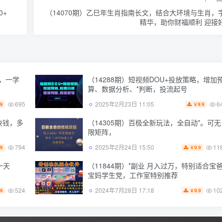
0+
（14070期）乙巳年生肖指南长文，结合大环境与生肖，
精华，助你财福顺利 迎接
T，一学
（14288期）短视频DOU+投放策略，增加
算、数据分析、*判断，投流起号
695
6
2025年2月23日 11:05
.9
9.9
￥
块钱，多
（14305期）百极全新玩法，全自动*。可无
限矩阵，
794
11
2025年2月24日 15:50
.9
9.9
￥
一天
（11844期）*副业 月入过万，特别适合宝
）
宝妈学生党，工作室特别推荐
524
10
2024年7月28日 17:18
.9
9.9
￥