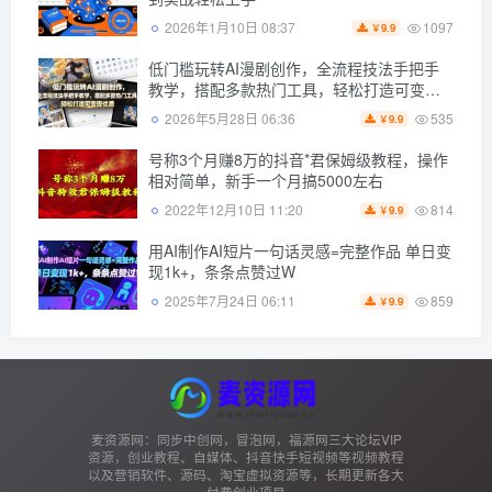
1097
2026年1月10日 08:37
9.9
￥
低门槛玩转AI漫剧创作，全流程技法手把手
教学，搭配多款热门工具，轻松打造可变现*
作品
535
2026年5月28日 06:36
9.9
￥
号称3个月赚8万的抖音*君保姆级教程，操作
相对简单，新手一个月搞5000左右
814
2022年12月10日 11:20
9.9
￥
用AI制作AI短片一句话灵感=完整作品 单日变
现1k+，条条点赞过W
859
2025年7月24日 06:11
9.9
￥
麦资源网：同步中创网，冒泡网，福源网三大论坛VIP
资源，创业教程、自媒体、抖音快手短视频等视频教程
以及营销软件、源码、淘宝虚拟资源等，长期更新各大