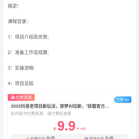
搞定!
课程目录：
1：项目介绍及优势;
2：准备工作及结算;
3：实操流程;
4：项目总结
付费资源
已售 64
2025抖音老项目新玩法，即梦AI拉新，*挂载官方渠道，几分钟一条原创作品，全职干单日收益数张
此内容为付费资源，请付费后查看
9.9
49
￥
￥
免费
免费
年费会员
终身会员