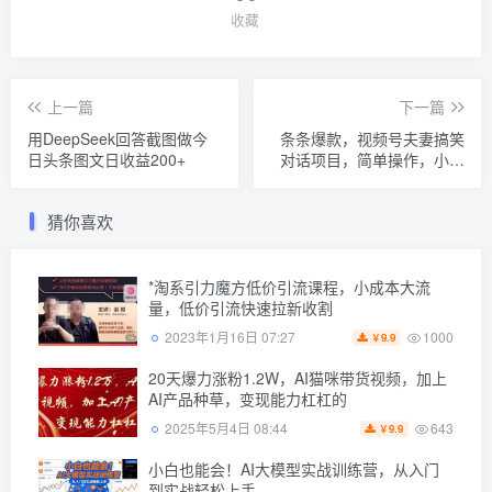
收藏
上一篇
下一篇
用DeepSeek回答截图做今
条条爆款，视频号夫妻搞笑
日头条图文日收益200+
对话项目，简单操作，小白
轻松日入3张+
猜你喜欢
*淘系引力魔方低价引流课程，小成本大流
量，低价引流快速拉新收割
1000
2023年1月16日 07:27
9.9
￥
20天爆力涨粉1.2W，AI猫咪带货视频，加上
AI产品种草，变现能力杠杠的
643
2025年5月4日 08:44
9.9
￥
小白也能会！AI大模型实战训练营，从入门
到实战轻松上手