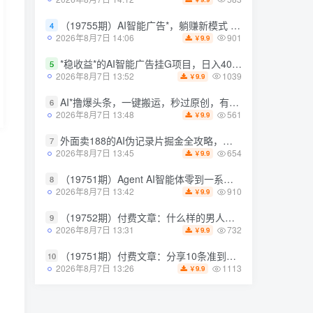
（19755期）AI智能广告*，躺赚新模式 设备托管运行，解放双手持续变现
（19755期）AI智能广告*，躺赚新模式 设备托管运行，解放双手持续变现
4
4
901
901
2026年8月7日 14:06
2026年8月7日 14:06
9.9
9.9
￥
￥
*稳收益*的AI智能广告挂G项目，日入400+，*的躺賺项目【揭秘】
*稳收益*的AI智能广告挂G项目，日入400+，*的躺賺项目【揭秘】
5
5
1039
1039
2026年8月7日 13:52
2026年8月7日 13:52
9.9
9.9
￥
￥
AI*撸爆头条，一键搬运，秒过原创，有手就能做，每天稳定200+【揭秘】
AI*撸爆头条，一键搬运，秒过原创，有手就能做，每天稳定200+【揭秘】
6
6
561
561
2026年8月7日 13:48
2026年8月7日 13:48
9.9
9.9
￥
￥
外面卖188的AI伪记录片掘金全攻略，抖音图文新赛道，轻松涨粉变现，拿创作者伙伴计划收益【文档】
外面卖188的AI伪记录片掘金全攻略，抖音图文新赛道，轻松涨粉变现，拿创作者伙伴计划收益【文档】
7
7
654
654
2026年8月7日 13:45
2026年8月7日 13:45
9.9
9.9
￥
￥
（19751期）Agent AI智能体零到一系统课；零基础也能学会自动化实战，从*概念到Coze工作流搭建完整覆盖
（19751期）Agent AI智能体零到一系统课；零基础也能学会自动化实战，从*概念到Coze工作流搭建完整覆盖
8
8
910
910
2026年8月7日 13:42
2026年8月7日 13:42
9.9
9.9
￥
￥
（19752期）付费文章：什么样的男人最让女人无法抵抗？
（19752期）付费文章：什么样的男人最让女人无法抵抗？
9
9
732
732
2026年8月7日 13:31
2026年8月7日 13:31
9.9
9.9
￥
￥
（19751期）付费文章：分享10条准到可怕的识人术术，希望能帮到大家。
（19751期）付费文章：分享10条准到可怕的识人术术，希望能帮到大家。
10
10
1113
1113
2026年8月7日 13:26
2026年8月7日 13:26
9.9
9.9
￥
￥