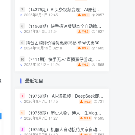
（14375期）AI头条视频变现：AI原创搬运玩法，无需剪辑，多平台发布，单号日入30-300
（14375期）AI头条视频变现：AI原创搬运玩法，无需剪辑，多平台发布，单号日入30-300
7
7
2057
2057
2025年3月1日 12:45
2025年3月1日 12:45
9.9
9.9
￥
￥
（11968期）快手极速版脚本全自动撸金看广告、刷视频单号收益50＋可批量操作
（11968期）快手极速版脚本全自动撸金看广告、刷视频单号收益50＋可批量操作
8
8
1627
1627
2024年8月3日 21:54
2024年8月3日 21:54
9.9
9.9
￥
￥
抖音团购评价得优惠券揭秘 单号优惠30-50 详细教程
抖音团购评价得优惠券揭秘 单号优惠30-50 详细教程
9
9
1605
1605
2024年10月19日 02:18
2024年10月19日 02:18
9.9
9.9
￥
￥
（7411期）快手无人*直播蛋仔游戏，一天收入700+流程简单人人可做（送10G素材）
（7411期）快手无人*直播蛋仔游戏，一天收入700+流程简单人人可做（送10G素材）
10
10
1568
1568
2023年10月2日 11:24
2023年10月2日 11:24
9.9
9.9
￥
￥
包
最近项目
最近项目
（19759期） AI+短视频｜DeepSeek即梦豆包小云雀全工具教学，从账号*到剪映剪辑，零基础也能快速上手做*
（19759期） AI+短视频｜DeepSeek即梦豆包小云雀全工具教学，从账号*到剪映剪辑，零基础也能快速上手做*
1
1
731
731
2026年8月7日 14:45
2026年8月7日 14:45
9.9
9.9
￥
￥
（19758期）历史人物，诗人一生Vlog教学， AI制作丨伙伴计划丨精选收益丨商单收徒 ，新领域红利期，抓紧做
（19758期）历史人物，诗人一生Vlog教学， AI制作丨伙伴计划丨精选收益丨商单收徒 ，新领域红利期，抓紧做
2
2
595
595
2026年8月7日 14:27
2026年8月7日 14:27
9.9
9.9
￥
￥
（19756期）机器人自动接待买家自动发货，跟着系统学拼多多虚拟月入1-5万
（19756期）机器人自动接待买家自动发货，跟着系统学拼多多虚拟月入1-5万
3
3
583
583
2026年8月7日 14:12
2026年8月7日 14:12
9.9
9.9
￥
￥