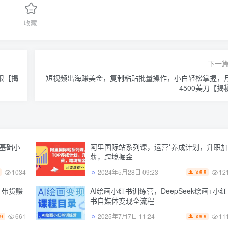
收藏
下一
限【揭
短视频出海赚美金，复制粘贴批量操作，小白轻松掌握，
4500美刀【揭
零基础小
阿里国际站系列课，运营*养成计划，升职加
薪，跨境掘金
1034
12
2024年5月28日 09:23
9.9
￥
阵带货赚
AI绘画小红书训练营，DeepSeek绘画+小红
书自媒体变现全流程
661
11
2025年7月7日 11:24
.9
9.9
￥