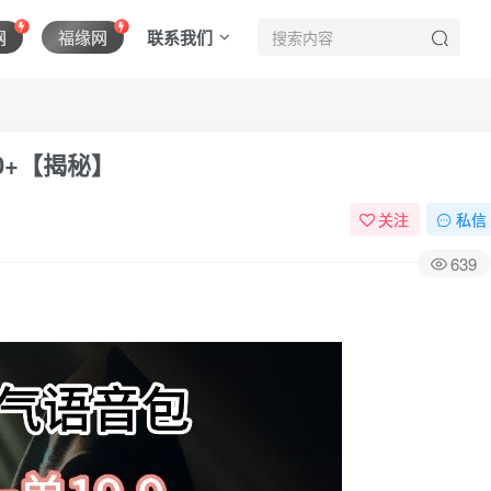
联系我们
网
福缘网
00+【揭秘】
关注
私信
639