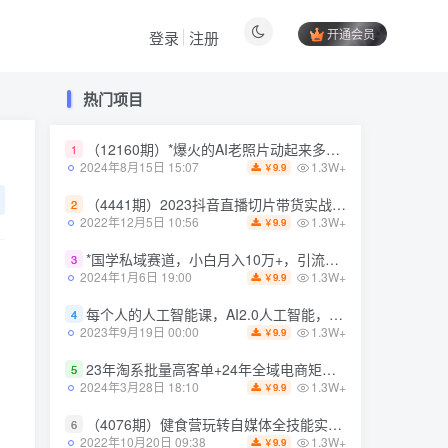
开通会员
登录
注册
热门项目
热门项目
（12160期）*爆火的AI老照片动起来多重变现教程，蹭热点日赚3000+，内含免费工具
（12160期）*爆火的AI老照片动起来多重变现教程，蹭热点日赚3000+，内含免费工具
1
1
1.3W+
1.3W+
2024年8月15日 15:07
2024年8月15日 15:07
9.9
9.9
￥
￥
（4441期）2023抖音直播切片带货实战，0基础+零资源+零经验 月入10W+借力IP实现躺赚
（4441期）2023抖音直播切片带货实战，0基础+零资源+零经验 月入10W+借力IP实现躺赚
2
2
1.3W+
1.3W+
2022年12月5日 10:56
2022年12月5日 10:56
9.9
9.9
￥
￥
*国学私域赛道，小白月入10万+，引流+转化完整流程【揭秘】
*国学私域赛道，小白月入10万+，引流+转化完整流程【揭秘】
3
3
1.3W+
1.3W+
2024年1月6日 19:00
2024年1月6日 19:00
9.9
9.9
￥
￥
每个人的人工智能课，AI2.0人工智能，零基础入门
每个人的人工智能课，AI2.0人工智能，零基础入门
4
4
1.3W+
1.3W+
2023年9月19日 00:00
2023年9月19日 00:00
9.9
9.9
￥
￥
23年淘系批量高客单+24年全域电商矩阵，批量高客单线上课（109节课）
23年淘系批量高客单+24年全域电商矩阵，批量高客单线上课（109节课）
5
5
1.3W+
1.3W+
2024年3月28日 18:10
2024年3月28日 18:10
9.9
9.9
￥
￥
（4076期）健食营玩转自媒体全技能实操，从无到有到精通，零基础也能打造*IP
（4076期）健食营玩转自媒体全技能实操，从无到有到精通，零基础也能打造*IP
6
6
1.3W+
1.3W+
2022年10月20日 09:38
2022年10月20日 09:38
9.9
9.9
￥
￥