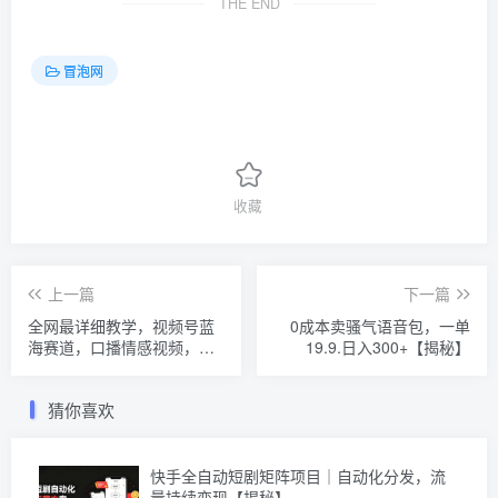
THE END
冒泡网
收藏
上一篇
下一篇
全网最详细教学，视频号蓝
0成本卖骚气语音包，一单
海赛道，口播情感视频，无
19.9.日入300+【揭秘】
需露脸，制作简单，轻松实
现日入1000+【揭秘】
猜你喜欢
快手全自动短剧矩阵项目｜自动化分发，流
量持续变现【揭秘】